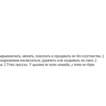
арышничать, менять, покупать и продавать не без плутовства. ||
редразнивая насмехаться; дурачить или подымать на́ смех; ||
а. || Утка лысуха.
У цыгана не купи лошади, у попа не бери