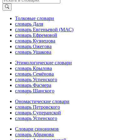
Толковые словари
словарь Даля
словарь Евгеньевой (МАС)
словарь Ефремовой
словарь Кузнецова
словарь Ожегова
словарь Ушакова
Этимологические словари
словарь Крылова
словарь Семёнова
словарь Успенского
словарь Фасмера
словарь Шанского
Ономастические словари
словарь Петровского
словарь Суперанской
словарь Успенского
Словари синонимов
словарь Абрамова