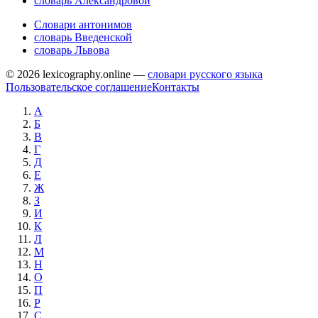
словарь Александровой
Словари антонимов
словарь Введенской
словарь Львова
© 2026 lexicography.online —
словари русского языка
Пользовательское соглашение
Контакты
А
Б
В
Г
Д
Е
Ж
З
И
К
Л
М
Н
О
П
Р
С