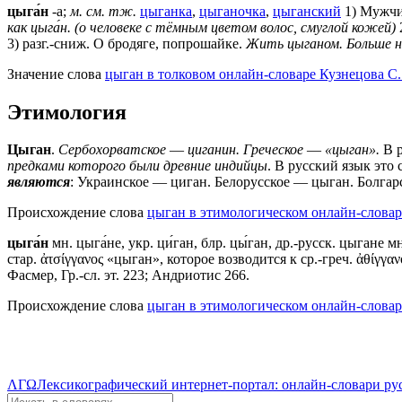
цыга́н
-а;
м.
см. тж.
цыганка
,
цыганочка
,
цыганский
1) Мужчи
как цыга́н. (о человеке с тёмным цветом волос, смуглой кожей)
3) разг.-сниж. О бродяге, попрошайке.
Жить цыганом.
Больше н
Значение слова
цыган в толковом онлайн-словаре Кузнецова С.
Этимология
Цыган
.
Сербохорватское
—
циганин.
Греческое
—
«цыган».
В р
предками которого были древние индийцы
. В русский язык это
являются
: Украинское — циган. Белорусское — цыган. Болга
Происхождение слова
цыган в этимологическом онлайн-словар
цыга́н
мн. цыга́не, укр. ци́ган, блр. цы́ган, др.-русск. цыгане мн
стар. ἀτσίγγανος «цыган», которое возводится к ср.-греч. ἀθίγγανοι 
Фасмер, Гр.-сл. эт. 223; Андриотис 266.
Происхождение слова
цыган в этимологическом онлайн-словар
ΛΓΩ
Лексикографический интернет-портал: онлайн-словари ру