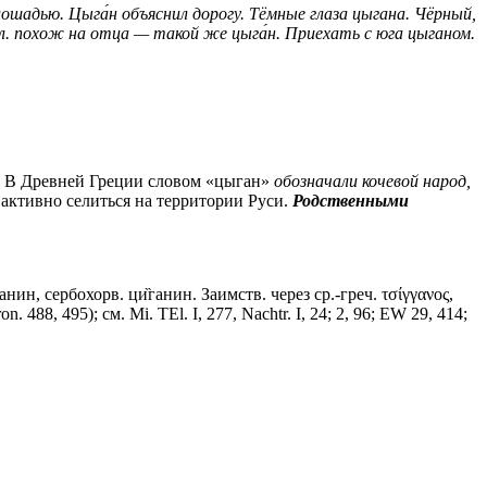
лошадью.
Цыга́н объяснил дорогу.
Тёмные глаза цыгана.
Чёрный,
. похож на отца — такой же цыга́н.
Приехать с юга цыганом.
в. В Древней Греции словом «цыган»
обозначали кочевой народ,
и активно селиться на территории Руси.
Родственными
ганин, сербохорв. ци̏ганин. Заимств. через ср.-греч. τσίγγανος,
 488, 495); см. Мi. ТЕl. I, 277, Nachtr. I, 24; 2, 96; ЕW 29, 414;