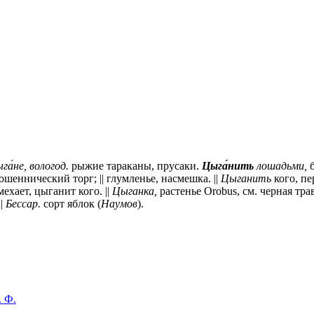
га́не,
вологод.
рыжие тараканы, прусаки.
Цыга́нить
лошадьми,
б
мошеннический торг; || глумленье, насмешка. ||
Цыганить
кого, пе
ехает, цыганит кого. ||
Цыганка,
растенье Orobus, см. черная трав
||
Бессар.
сорт яблок (
Наумов
).
. Ф.