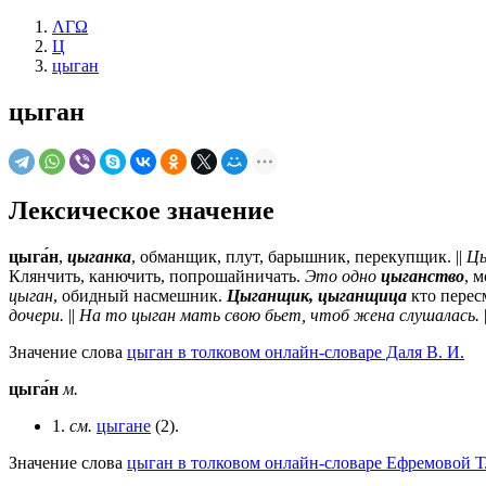
ΛΓΩ
Ц
цыган
цыган
Лексическое значение
цыга́н
,
цыганка
, обманщик, плут, барышник, перекупщик. ||
Цы
Клянчить, канючить, попрошайничать.
Это одно
цыганство
, 
цыган
, обидный насмешник.
Цыганщик, цыганщица
кто пересм
дочери.
||
На то цыган мать свою бьет, чтоб жена слушалась.
Значение слова
цыган в толковом онлайн-словаре Даля В. И.
цыга́н
м.
1.
см.
цыгане
(2).
Значение слова
цыган в толковом онлайн-словаре Ефремовой Т