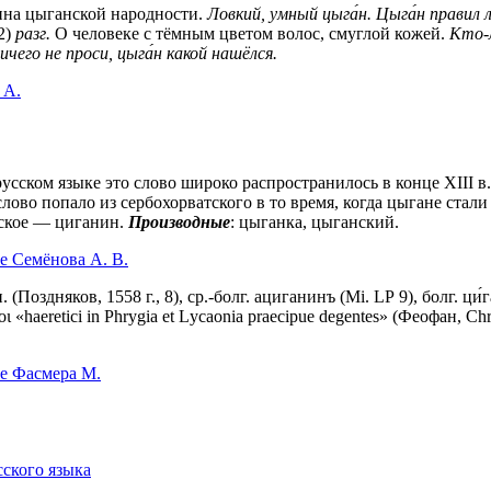
на цыганской народности.
Ловкий, умный цыга́н.
Цыга́н правил 
2)
разг.
О человеке с тёмным цветом волос, смуглой кожей.
Кто-л
ичего не проси, цыга́н какой нашёлся.
 А.
усском языке это слово широко распространилось в конце XIII 
 слово попало из сербохорватского в то время, когда цыгане стал
рское — циганин.
Производные
: цыганка, цыганский.
е Семёнова А. В.
. (Поздняков, 1558 г., 8), ср.-болг. ациганинъ (Мi. LР 9), болг. ци́
«hаеrеtiсi in Phrygia еt Lусаоniа рrаесiрuе degentes» (Феофан, Chron.
е Фасмера М.
сского языка