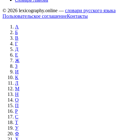
© 2026 lexicography.online —
словари русского языка
Пользовательское соглашение
Контакты
А
Б
В
Г
Д
Е
Ж
З
И
К
Л
М
Н
О
П
Р
С
Т
У
Ф
Х