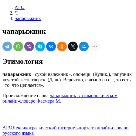
ΛΓΩ
Ч
чапарыжник
чапарыжник
Этимология
чапары́жник
«сухой валежник», олонецк. (Кулик.), чапу́зник
«густой лес», тверск. (Даль). Вероятно, связано со сл., то есть
«то, что цепляется».
Происхождение слова
чапарыжник в этимологическом
онлайн-словаре Фасмера М.
ΛΓΩ
Лексикографический интернет-портал: онлайн-словари
русского языка