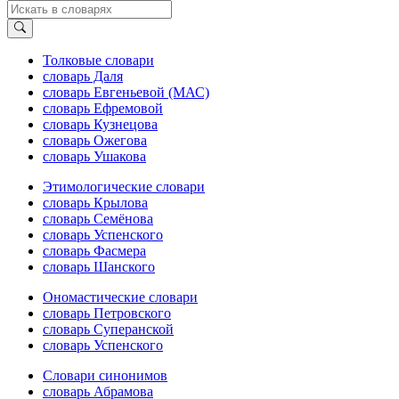
Толковые словари
словарь Даля
словарь Евгеньевой (МАС)
словарь Ефремовой
словарь Кузнецова
словарь Ожегова
словарь Ушакова
Этимологические словари
словарь Крылова
словарь Семёнова
словарь Успенского
словарь Фасмера
словарь Шанского
Ономастические словари
словарь Петровского
словарь Суперанской
словарь Успенского
Словари синонимов
словарь Абрамова