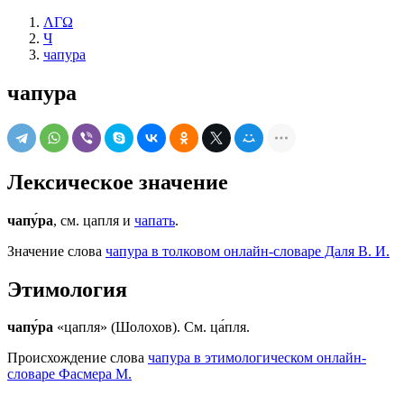
ΛΓΩ
Ч
чапура
чапура
Лексическое значение
чапу́ра
, см. цапля и
чапать
.
Значение слова
чапура в толковом онлайн-словаре Даля В. И.
Этимология
чапу́ра
«цапля» (Шолохов). См. ца́пля.
Происхождение слова
чапура в этимологическом онлайн-
словаре Фасмера М.