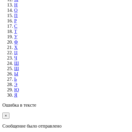
Н
О
П
Р
С
Т
У
Ф
Х
Ц
Ч
Ш
Щ
Ы
Ь
Э
Ю
Я
Ошибка в тексте
×
Cообщение было отправлено