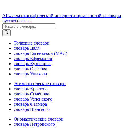
ΛΓΩ
Лексикографический интернет-портал: онлайн-словари
русского языка
Толковые словари
словарь Даля
словарь Евгеньевой (МАС)
словарь Ефремовой
словарь Кузнецова
словарь Ожегова
словарь Ушакова
Этимологические словари
словарь Крылова
словарь Семёнова
словарь Успенского
словарь Фасмера
словарь Шанского
Ономастические словари
словарь Петровского