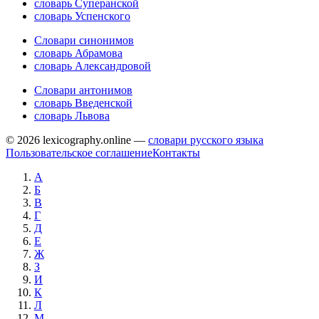
словарь Суперанской
словарь Успенского
Словари синонимов
словарь Абрамова
словарь Александровой
Словари антонимов
словарь Введенской
словарь Львова
© 2026 lexicography.online —
словари русского языка
Пользовательское соглашение
Контакты
А
Б
В
Г
Д
Е
Ж
З
И
К
Л
М