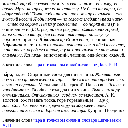
золотой чарой переливаться. За ковш, за нож; за чарку, за
драку. Муж за чарку, жена за черпалку. Не было ни чарки, да
вдруг ендовой! То-то собачий нос: только чарку нальешь, его
лукавый несет! Люди пьют — по головке гладят; мы за чарку
— стыд да сором! Пьяному бесчестье — до чарки вина
(т. е.
опять напьется).
Эх раз, по два раз, расподмахавать горазд,
кабы чарочка винца, два стаканчика пивца, на закуску
пирожка!
припев.
Ча́рочная
продажа вина,
распивочная.
Ча́рочник
м.
стар.
чин их таков: как царь ест в обед и ввечеру,
и они носят перед его питье, а у них принимают стольники и
спальники,
Кошихин
, виночерпий, чашник, ошибочно
кравчий.
Значение слова
чара в толковом онлайн-словаре Даля В. И.
ча́ра
, -ы,
ж
. Старинный сосуд для питья вина.
Жалованные
прежними царями ковши и чары — безжалостно продавались
в лом на переплав
. Мельников-Печерский, На горах. ||
Высок
. и
народно-поэт
. Вообще сосуд для питья вина.
Выпьешь чару,
отуманишься, Отуманишься, сердцем всплачешься
. А. К.
Толстой, Уж ты мать-тоска, горе-гореваньнце!
— Ну-с,
господа… Выпьем же первую чару за здоровье нашей
прекрасной хозяйки и дорогой именинницы
. Куприн, Поединок.
Значение слова
чара в толковом онлайн-словаре Евгеньевой
А. П.