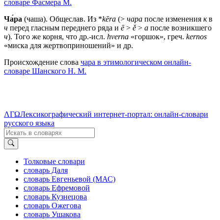
словаре Фасмера М.
Ча́ра
(чаша). Общеслав. Из *
kēra
(>
чара
после изменения
к
в
ч
перед гласным переднего ряда и
ē
>
ě
>
а
после возникшего
ч
). Того же корня, что др.-исл.
hverna
«горшок», греч.
kernos
«миска для жертвоприношений» и др.
Происхождение слова
чара в этимологическом онлайн-
словаре Шанского Н. М.
ΛΓΩ
Лексикографический интернет-портал: онлайн-словари
русского языка
Толковые словари
словарь Даля
словарь Евгеньевой (МАС)
словарь Ефремовой
словарь Кузнецова
словарь Ожегова
словарь Ушакова