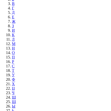
В
Г
Д
Е
Ж
З
И
К
Л
М
Н
О
П
Р
С
Т
У
Ф
Х
Ц
Ч
Ш
Щ
Ы
Ь