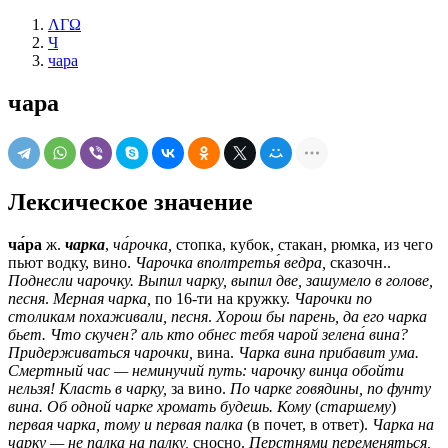
ΛΓΩ
Ч
чара
чара
Лексическое значение
ча́ра
ж.
чарка
,
ча́рочка,
стопка, кубок, стакан, рюмка, из чего
пьют водку, вино.
Чарочка вполтретья́ ведра,
сказочн.
.
Поднесли чарочку. Выпил чарку, выпил две, зашумело в голове,
песня
.
Мерная чарка,
по 16-ти на кружку.
Чарочки по
столикам похаживали,
песня
.
Хорош бы парень, да его чарка
бьет. Что скучен? аль кто обнес тебя чарой зелена́ вина?
Придерживаться чарочки,
вина.
Чарка вина прибавит ума.
Смертный час — неминучий путь: чарочку винца обойти
нельзя! Класть в чарку,
за вино.
По чарке говядины, по фунту
вина. Об одной чарке хромать будешь. Кому
(
старшему
)
первая чарка, тому и первая палка
(в почет, в ответ).
Чарка на
чарку — не палка на палку,
сносно.
Перстнями переменяться,