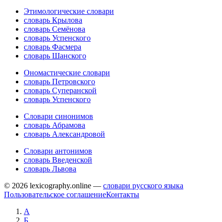
Этимологические словари
словарь Крылова
словарь Семёнова
словарь Успенского
словарь Фасмера
словарь Шанского
Ономастические словари
словарь Петровского
словарь Суперанской
словарь Успенского
Словари синонимов
словарь Абрамова
словарь Александровой
Словари антонимов
словарь Введенской
словарь Львова
© 2026 lexicography.online —
словари русского языка
Пользовательское соглашение
Контакты
А
Б