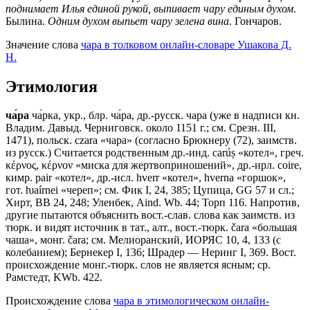
поднимает Илья единой рукой, выпивает чару единым духом
.
Былина.
Одним духом выпьет чару зелена вина
. Гончаров.
Значение слова
чара в толковом онлайн-словаре Ушакова Д.
Н.
Этимология
ча́ра
ча́рка, укр., блр. ча́ра, др.-русск. чара (уже в надписи кн.
Владим. Давыд. Черниговск. около 1151 г.; см. Срезн. III,
1471), польск. сzаrа «чара» (согласно Брюкнеру (72), заимств.
из русск.) Считается родственным др.-инд. carúṣ «котел», греч.
κέρνος, κέρνον «миска для жертвоприношений», др.-ирл. соirе,
кимр. раir «котел», др.-исл. hverr «котел», hverna «горшок»,
гот. ƕaírnei «череп»; см. Фик I, 24, 385; Цупица, GG 57 и сл.;
Хирт, ВВ 24, 248; Уленбек, Aind. Wb. 44; Торп 116. Напротив,
другие пытаются объяснить вост.-слав. слова как заимств. из
тюрк. и видят источник в тат., алт., вост.-тюрк. čаrа «большая
чаша», монг. čаrа; см. Мелиоранский, ИОРЯС 10, 4, 133 (с
колебанием); Бернекер I, 136; Шрадер — Неринг I, 369. Вост.
происхождение монг.-тюрк. слов не является ясным; ср.
Рамстедт, KWb. 422.
Происхождение слова
чара в этимологическом онлайн-