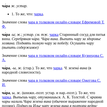
ча́ра
ж.
устар.
1. То же, что:
чарка
.
Значение слова
чара в толковом онлайн-словаре Ефремовой Т.
Ф.
ча́ра
-ы;
ж.
;
устар.
см. тж.
чарка
Старинный сосуд для питья
вина.
Серебряная ча́ра.
Ча́ра вина.
Выпить чару за здоровье
хозяина.
Поднять полную чару за победу.
Осушить чару
(выпить содержимое)
Значение слова
чара в толковом онлайн-словаре Кузнецова С.
А.
ча́ра
, -ы,
ж.
(стар.). То же, что
чарка
.
Ч. зелена́ вина
(в
народной словесности).
Значение слова
чара в толковом онлайн-словаре Ожегова C.
И.
ча́ра
, ы,
ж
. (книжн.-поэт. устар. и нар.-поэт.). То же, что
чарка
.
Выпьешь чару, отуманишься
. А. К. Толстой.
С краями
чары налили.Чара зелена́ вина
(обычное выражение народной
поэзии).
Поднесли Илье чару зелена вина в полтора ведра;