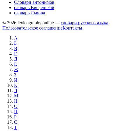
Словари антонимов
словарь Введенской
словарь Львова
© 2026 lexicography.online —
словари русского языка
Пользовательское соглашение
Контакты
А
Б
В
Г
Д
Е
Ж
З
И
К
Л
М
Н
О
П
Р
С
Т