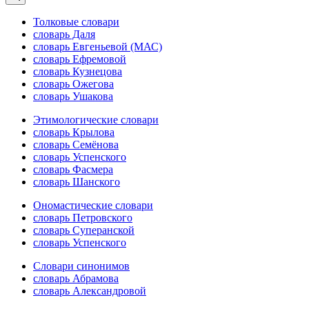
Толковые словари
словарь Даля
словарь Евгеньевой (МАС)
словарь Ефремовой
словарь Кузнецова
словарь Ожегова
словарь Ушакова
Этимологические словари
словарь Крылова
словарь Семёнова
словарь Успенского
словарь Фасмера
словарь Шанского
Ономастические словари
словарь Петровского
словарь Суперанской
словарь Успенского
Словари синонимов
словарь Абрамова
словарь Александровой