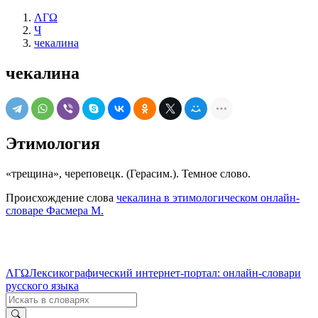
ΛΓΩ
Ч
чекалина
чекалина
Этимология
«трещина», череповецк. (Герасим.). Темное слово.
Происхождение слова
чекалина в этимологическом онлайн-
словаре Фасмера М.
ΛΓΩ
Лексикографический интернет-портал: онлайн-словари
русского языка