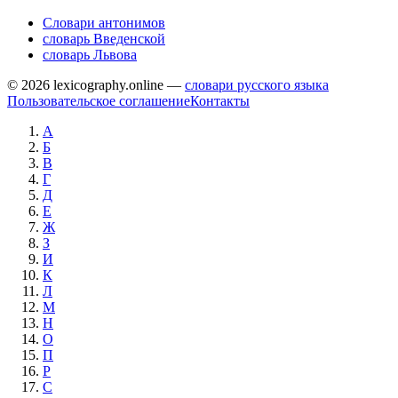
Словари антонимов
словарь Введенской
словарь Львова
© 2026 lexicography.online —
словари русского языка
Пользовательское соглашение
Контакты
А
Б
В
Г
Д
Е
Ж
З
И
К
Л
М
Н
О
П
Р
С