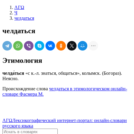
ΛΓΩ
Ч
челдаться
челдаться
Этимология
челда́ться
«с к.-л. знаться, общаться», колымск. (Богораз).
Неясно.
Происхождение слова
челдаться в этимологическом онлайн-
словаре Фасмера М.
ΛΓΩ
Лексикографический интернет-портал: онлайн-словари
русского языка