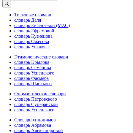
Толковые словари
словарь Даля
словарь Евгеньевой (МАС)
словарь Ефремовой
словарь Кузнецова
словарь Ожегова
словарь Ушакова
Этимологические словари
словарь Крылова
словарь Семёнова
словарь Успенского
словарь Фасмера
словарь Шанского
Ономастические словари
словарь Петровского
словарь Суперанской
словарь Успенского
Словари синонимов
словарь Абрамова
словарь Александровой