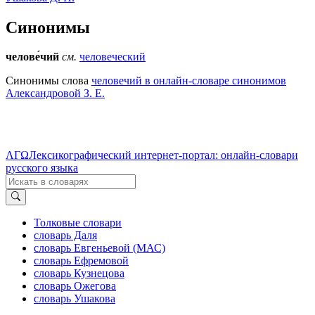
Синонимы
челове́чий
см.
человеческий
Синонимы слова
человечий в онлайн-словаре синонимов
Александровой З. Е.
ΛΓΩ
Лексикографический интернет-портал: онлайн-словари
русского языка
Толковые словари
словарь Даля
словарь Евгеньевой (МАС)
словарь Ефремовой
словарь Кузнецова
словарь Ожегова
словарь Ушакова