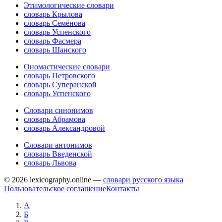
Этимологические словари
словарь Крылова
словарь Семёнова
словарь Успенского
словарь Фасмера
словарь Шанского
Ономастические словари
словарь Петровского
словарь Суперанской
словарь Успенского
Словари синонимов
словарь Абрамова
словарь Александровой
Словари антонимов
словарь Введенской
словарь Львова
© 2026 lexicography.online —
словари русского языка
Пользовательское соглашение
Контакты
А
Б