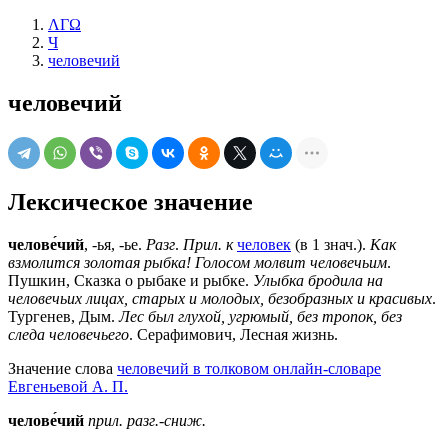
ΛΓΩ
Ч
человечий
человечий
Лексическое значение
челове́чий
, -ья, -ье.
Разг
.
Прил. к
человек
(в 1 знач.).
Как
взмолится золотая рыбка! Голосом молвит человечьим
.
Пушкин, Сказка о рыбаке и рыбке.
Улыбка бродила на
человечьих лицах, старых и молодых, безобразных и красивых
.
Тургенев, Дым.
Лес был глухой, угрюмый, без тропок, без
следа человечьего
. Серафимович, Лесная жизнь.
Значение слова
человечий в толковом онлайн-словаре
Евгеньевой А. П.
челове́чий
прил.
разг.-сниж.