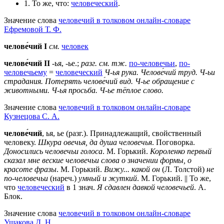
1. То же, что:
человеческий
.
Значение слова
человечий в толковом онлайн-словаре
Ефремовой Т. Ф.
челове́чий
I
см.
человек
челове́чий II
-ья, -ье.;
разг.
см. тж.
по-человечьи
,
по-
человечьему
=
человеческий
Ч-ья рука.
Челове́чий труд.
Ч-ьи
страдания.
Потерять челове́чий вид.
Ч-ье обращение с
животными.
Ч-ья просьба.
Ч-ье тёплое слово.
Значение слова
человечий в толковом онлайн-словаре
Кузнецова С. А.
челове́чий
, ья, ье (разг.). Принадлежащий, свойственный
человеку.
Шкура овечья, да душа человечья
. Поговорка.
Доносились человечьи голоса
. М. Горький.
Короленко первый
сказал мне веские человечьи слова о значении формы, о
красоте фразы
. М. Горький.
Вижу... какой он
(Л. Толстой)
не
по-человечьи
(нареч.)
умный и жуткий
. М. Горький. || То же,
что
человеческий
в 1 знач.
Я сдавлен давкой человечьей
. А.
Блок.
Значение слова
человечий в толковом онлайн-словаре
Ушакова Д. Н.