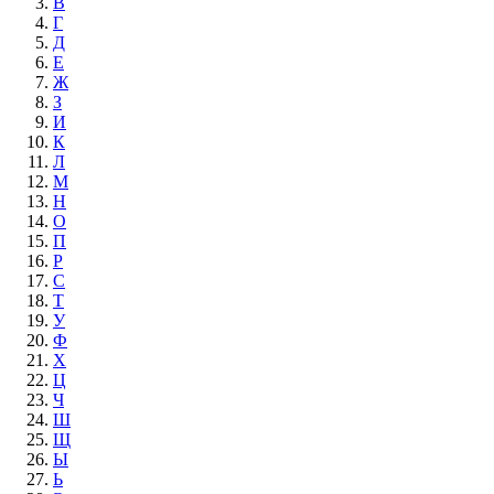
В
Г
Д
Е
Ж
З
И
К
Л
М
Н
О
П
Р
С
Т
У
Ф
Х
Ц
Ч
Ш
Щ
Ы
Ь