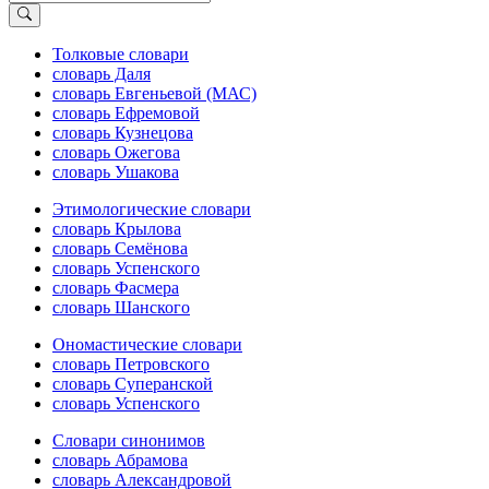
Толковые словари
словарь Даля
словарь Евгеньевой (МАС)
словарь Ефремовой
словарь Кузнецова
словарь Ожегова
словарь Ушакова
Этимологические словари
словарь Крылова
словарь Семёнова
словарь Успенского
словарь Фасмера
словарь Шанского
Ономастические словари
словарь Петровского
словарь Суперанской
словарь Успенского
Словари синонимов
словарь Абрамова
словарь Александровой