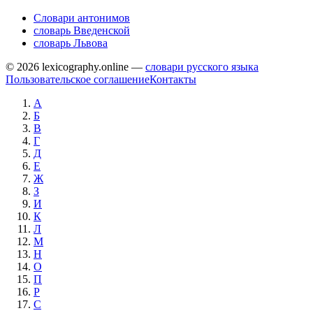
Словари антонимов
словарь Введенской
словарь Львова
© 2026 lexicography.online —
словари русского языка
Пользовательское соглашение
Контакты
А
Б
В
Г
Д
Е
Ж
З
И
К
Л
М
Н
О
П
Р
С