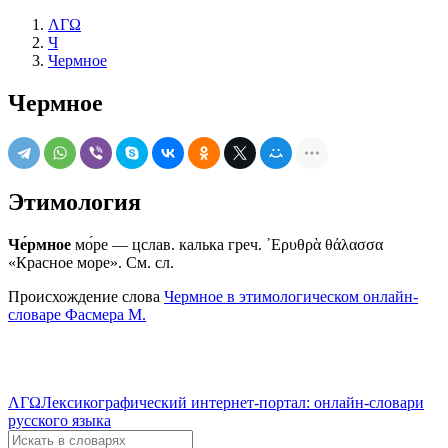
ΛΓΩ
Ч
Чермное
Чермное
Этимология
Че́рмное
мо́ре — цслав. калька греч. ᾽Ερυθρὰ θάλασσα
«Красное море». См. сл.
Происхождение слова
Чермное в этимологическом онлайн-
словаре Фасмера М.
ΛΓΩ
Лексикографический интернет-портал: онлайн-словари
русского языка