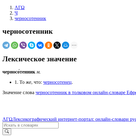
ΛΓΩ
Ч
черносотенник
черносотенник
Лексическое значение
черносо́тенник
м.
1. То же, что:
черносотенец
.
Значение слова
черносотенник в толковом онлайн-словаре Ефр
ΛΓΩ
Лексикографический интернет-портал: онлайн-словари ру