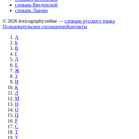
словарь Введенской
словарь Львова
© 2026 lexicography.online —
словари русского языка
Пользовательское соглашение
Контакты
А
Б
В
Г
Д
Е
Ж
З
И
К
Л
М
Н
О
П
Р
С
Т
У