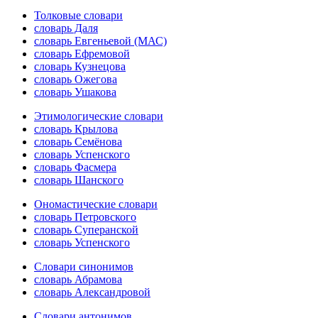
Толковые словари
словарь Даля
словарь Евгеньевой (МАС)
словарь Ефремовой
словарь Кузнецова
словарь Ожегова
словарь Ушакова
Этимологические словари
словарь Крылова
словарь Семёнова
словарь Успенского
словарь Фасмера
словарь Шанского
Ономастические словари
словарь Петровского
словарь Суперанской
словарь Успенского
Словари синонимов
словарь Абрамова
словарь Александровой
Словари антонимов