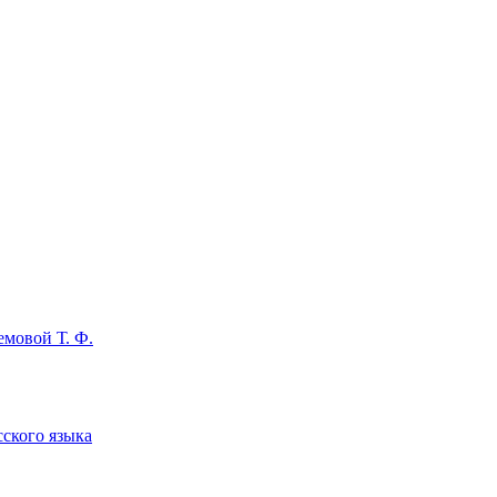
емовой Т. Ф.
сского языка