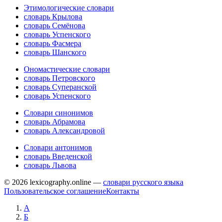
Этимологические словари
словарь Крылова
словарь Семёнова
словарь Успенского
словарь Фасмера
словарь Шанского
Ономастические словари
словарь Петровского
словарь Суперанской
словарь Успенского
Словари синонимов
словарь Абрамова
словарь Александровой
Словари антонимов
словарь Введенской
словарь Львова
© 2026 lexicography.online —
словари русского языка
Пользовательское соглашение
Контакты
А
Б