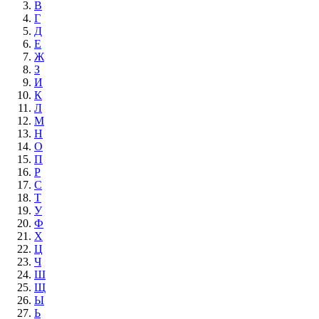
В
Г
Д
Е
Ж
З
И
К
Л
М
Н
О
П
Р
С
Т
У
Ф
Х
Ц
Ч
Ш
Щ
Ы
Ь