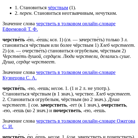
1. Становиться
чёрствым
(1).
2.
перен.
Становиться неотзывчивым, нечутким.
Значение слова
черстветь в толковом онлайн-словаре
Ефремовой Т. Ф.
черстве́ть
-е́ю, -е́ешь;
нсв.
1) (
св.
— зачерстве́ть) только 3
л.
становиться чёрствым или более чёрствым 1)
Хлеб черствеет.
2) (
св.
— очерстве́ть) становиться огрубелым, чёрствым 2)
Черстве́ть душой, сердцем.
Люди черствели, делались суше.
Душа, сердце черствеет.
Значение слова
черстветь в толковом онлайн-словаре
Кузнецова С. А.
черстве́ть
, -ею, -еешь;
несов.
1. (1 и 2 л. не употр.).
Становиться чёрствым (в 1 знач.), черствее.
Хлеб черствеет.
2. Становиться огрубелым, чёрствым (во 2 знач.).
Душа
черствеет.
||
сов.
зачерстветь
, -еет (к 1 знач.),
очерстветь
,
-ею, -еешь (ко 2 знач.) и
почерстветь
, -ею, -еешь.
Значение слова
черстветь в толковом онлайн-словаре Ожегова
C. И.
черстве́ть
, е́ю, е́ешь,
несов
.
1
. (
сов
. зачерстветь и почерстветь).