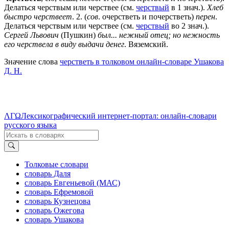
Делаться черствым или черствее (см.
черствый
в 1 знач.).
Хлеб
быстро черствеет
.
2
. (
сов
. очерстветь и почерстветь)
перен
.
Делаться черствым или черствее (см.
черствый
во 2 знач.).
Сергей Львович
(Пушкин)
был... нежный отец; но нежность
его черствела в виду выдачи денег
. Вяземский.
Значение слова
черстветь в толковом онлайн-словаре Ушакова
Д. Н.
ΛΓΩ
Лексикографический интернет-портал: онлайн-словари
русского языка
Толковые словари
словарь Даля
словарь Евгеньевой (МАС)
словарь Ефремовой
словарь Кузнецова
словарь Ожегова
словарь Ушакова