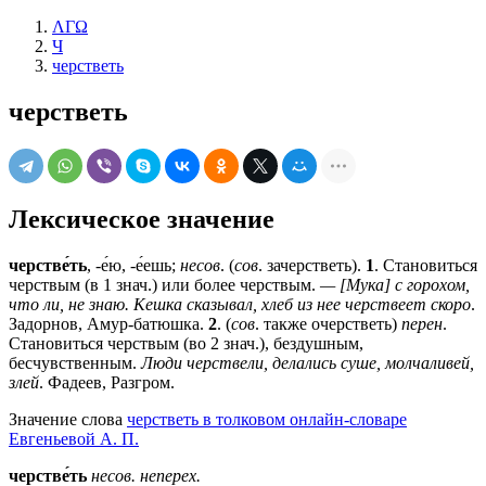
ΛΓΩ
Ч
черстветь
черстветь
Лексическое значение
черстве́ть
, -е́ю, -е́ешь;
несов
. (
сов
. зачерстветь).
1
. Становиться
черствым (в 1 знач.) или более черствым.
— [Мука] с горохом,
что ли, не знаю. Кешка сказывал, хлеб из нее черствеет скоро
.
Задорнов, Амур-батюшка.
2
. (
сов
. также очерстветь)
перен
.
Становиться черствым (во 2 знач.), бездушным,
бесчувственным.
Люди черствели, делались суше, молчаливей,
злей
. Фадеев, Разгром.
Значение слова
черстветь в толковом онлайн-словаре
Евгеньевой А. П.
черстве́ть
несов.
неперех.