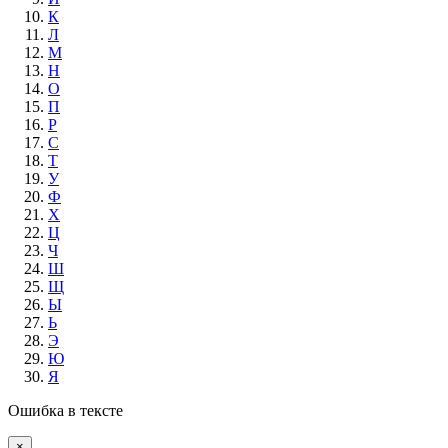
К
Л
М
Н
О
П
Р
С
Т
У
Ф
Х
Ц
Ч
Ш
Щ
Ы
Ь
Э
Ю
Я
Ошибка в тексте
×