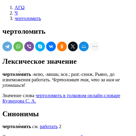
ΛΓΩ
Ч
чертоломить
чертоломить
Лексическое значение
чертоло́мить
-млю, -мишь;
нсв.
; разг.-сниж. Рьяно, до
изнеможения работать.
Чертоломит так, что за ним не
угонишься!
Значение слова
чертоломить в толковом онлайн-словаре
Кузнецова С. А.
Синонимы
чертоло́мить
см.
работать
2