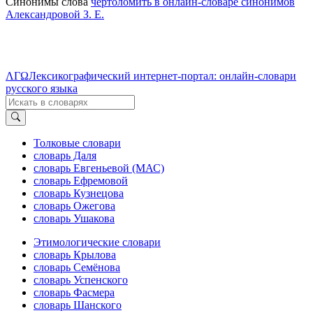
Синонимы слова
чертоломить в онлайн-словаре синонимов
Александровой З. Е.
ΛΓΩ
Лексикографический интернет-портал: онлайн-словари
русского языка
Толковые словари
словарь Даля
словарь Евгеньевой (МАС)
словарь Ефремовой
словарь Кузнецова
словарь Ожегова
словарь Ушакова
Этимологические словари
словарь Крылова
словарь Семёнова
словарь Успенского
словарь Фасмера
словарь Шанского