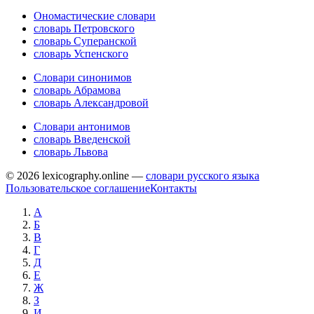
Ономастические словари
словарь Петровского
словарь Суперанской
словарь Успенского
Словари синонимов
словарь Абрамова
словарь Александровой
Словари антонимов
словарь Введенской
словарь Львова
© 2026 lexicography.online —
словари русского языка
Пользовательское соглашение
Контакты
А
Б
В
Г
Д
Е
Ж
З
И