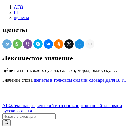
ΛΓΩ
Щ
щепеты
щепеты
Лексическое значение
ще́петы
ы. ин.
южн.
сусала, салазки, морда, рыло, скулы.
Значение слова
щепеты в толковом онлайн-словаре Даля В. И.
ΛΓΩ
Лексикографический интернет-портал: онлайн-словари
русского языка