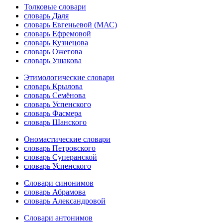
Толковые словари
словарь Даля
словарь Евгеньевой (МАС)
словарь Ефремовой
словарь Кузнецова
словарь Ожегова
словарь Ушакова
Этимологические словари
словарь Крылова
словарь Семёнова
словарь Успенского
словарь Фасмера
словарь Шанского
Ономастические словари
словарь Петровского
словарь Суперанской
словарь Успенского
Словари синонимов
словарь Абрамова
словарь Александровой
Словари антонимов