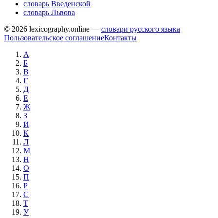
словарь Введенской
словарь Львова
© 2026 lexicography.online —
словари русского языка
Пользовательское соглашение
Контакты
А
Б
В
Г
Д
Е
Ж
З
И
К
Л
М
Н
О
П
Р
С
Т
У