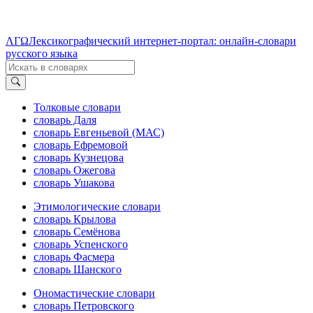
ΛΓΩ
Лексикографический интернет-портал: онлайн-словари
русского языка
Толковые словари
словарь Даля
словарь Евгеньевой (МАС)
словарь Ефремовой
словарь Кузнецова
словарь Ожегова
словарь Ушакова
Этимологические словари
словарь Крылова
словарь Семёнова
словарь Успенского
словарь Фасмера
словарь Шанского
Ономастические словари
словарь Петровского