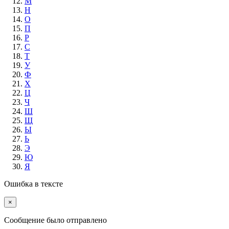
М
Н
О
П
Р
С
Т
У
Ф
Х
Ц
Ч
Ш
Щ
Ы
Ь
Э
Ю
Я
Ошибка в тексте
×
Cообщение было отправлено