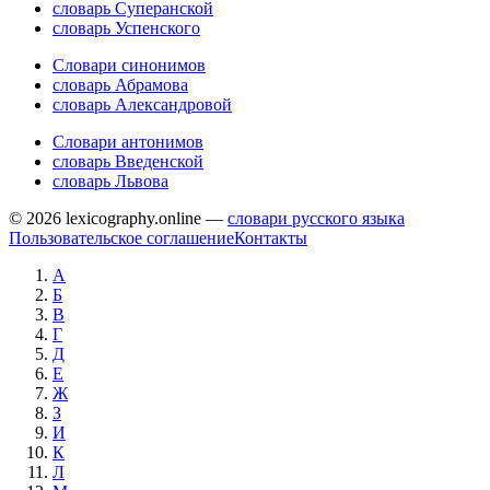
словарь Суперанской
словарь Успенского
Словари синонимов
словарь Абрамова
словарь Александровой
Словари антонимов
словарь Введенской
словарь Львова
© 2026 lexicography.online —
словари русского языка
Пользовательское соглашение
Контакты
А
Б
В
Г
Д
Е
Ж
З
И
К
Л