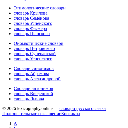
Этимологические словари
словарь Крылова
словарь Семёнова
словарь Успенского
словарь Фасмера
словарь Шанского
Ономастические словари
словарь Петровского
словарь Суперанской
словарь Успенского
Словари синонимов
словарь Абрамова
словарь Александровой
Словари антонимов
словарь Введенской
словарь Львова
© 2026 lexicography.online —
словари русского языка
Пользовательское соглашение
Контакты
А