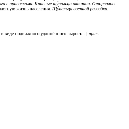
га с присосками.
Красные щу́пальца актинии.
Оторвалось
частную жизнь населения.
Щу́пальца военной разведки.
в виде подвижного удлинённого выроста. ||
прил.