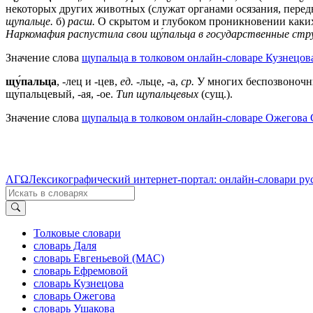
некоторых других животных (служат органами осязания, перед
щупальце.
б)
расш.
О скрытом и глубоком проникновении каких
Наркомафия распустила свои щу́пальца в государственные стр
Значение слова
щупальца в толковом онлайн-словаре Кузнецова
щу́пальца
, -лец и -цев,
ед.
-льце, -а,
ср.
У многих беспозвоночны
щу́пальцевый, -ая, -ое.
Тип щупальцевых
(сущ.).
Значение слова
щупальца в толковом онлайн-словаре Ожегова 
ΛΓΩ
Лексикографический интернет-портал: онлайн-словари ру
Толковые словари
словарь Даля
словарь Евгеньевой (МАС)
словарь Ефремовой
словарь Кузнецова
словарь Ожегова
словарь Ушакова