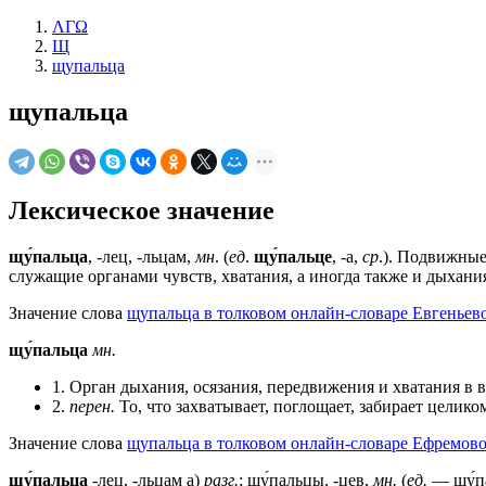
ΛΓΩ
Щ
щупальца
щупальца
Лексическое значение
щу́пальца
, -лец, -льцам,
мн
. (
ед
.
щу́пальце
, -а,
ср
.). Подвижные
служащие органами чувств, хватания, а иногда также и дыхани
Значение слова
щупальца в толковом онлайн-словаре Евгеньево
щу́пальца
мн.
1. Орган дыхания, осязания, передвижения и хватания в
2.
перен.
То, что захватывает, поглощает, забирает целико
Значение слова
щупальца в толковом онлайн-словаре Ефремово
щу́пальца
-лец, -льцам а)
разг.
; щу́пальцы, -цев,
мн.
(
ед.
— щу́па