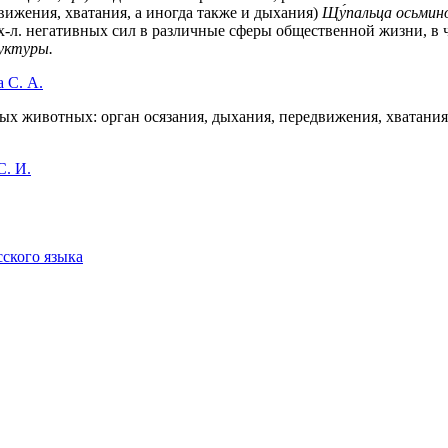
вижения, хватания, а иногда также и дыхания)
Щу́пальца осьмино
-л. негативных сил в различные сферы общественной жизни, в 
уктуры.
 С. А.
х животных: орган осязания, дыхания, передвижения, хватания 
C. И.
сского языка