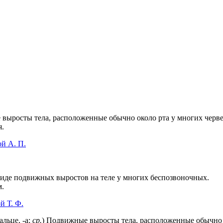
 выросты тела, расположенные обычно около рта у многих черв
я.
й А. П.
 виде подвижных выростов на теле у многих беспозвоночных.
м.
й Т. Ф.
льце, -а;
ср.
) Подвижные выросты тела, расположенные обычно о