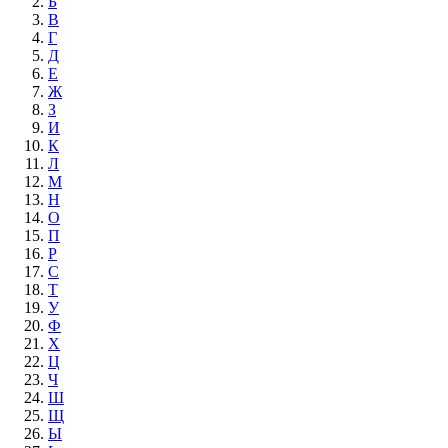
Б
В
Г
Д
Е
Ж
З
И
К
Л
М
Н
О
П
Р
С
Т
У
Ф
Х
Ц
Ч
Ш
Щ
Ы