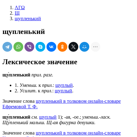
ΛΓΩ
Щ
щупленький
щупленький
Лексическое значение
щу́пленький
прил.
разг.
1.
Уменьш.
к
прил.
:
щуплый
.
2.
Усилит.
к
прил.
:
щуплый
.
Значение слова
щупленький в толковом онлайн-словаре
Ефремовой Т. Ф.
щу́пленький
см.
щуплый
1); -ая, -ое.;
уменьш.-ласк.
Щу́пленький малыш.
Щ-ая фигурка девушки.
Значение слова
щупленький в толковом онлайн-словаре