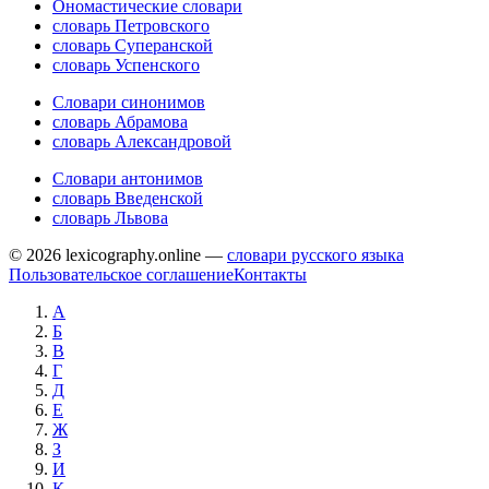
Ономастические словари
словарь Петровского
словарь Суперанской
словарь Успенского
Словари синонимов
словарь Абрамова
словарь Александровой
Словари антонимов
словарь Введенской
словарь Львова
© 2026 lexicography.online —
словари русского языка
Пользовательское соглашение
Контакты
А
Б
В
Г
Д
Е
Ж
З
И
К