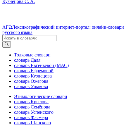
Кузнецова С. А.
ΛΓΩ
Лексикографический интернет-портал: онлайн-словари
русского языка
Толковые словари
словарь Даля
словарь Евгеньевой (МАС)
словарь Ефремовой
словарь Кузнецова
словарь Ожегова
словарь Ушакова
Этимологические словари
словарь Крылова
словарь Семёнова
словарь Успенского
словарь Фасмера
словарь Шанского