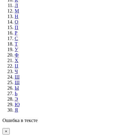
Л
М
Н
О
П
Р
С
Т
У
Ф
Х
Ц
Ч
Ш
Щ
Ы
Ь
Э
Ю
Я
Ошибка в тексте
×