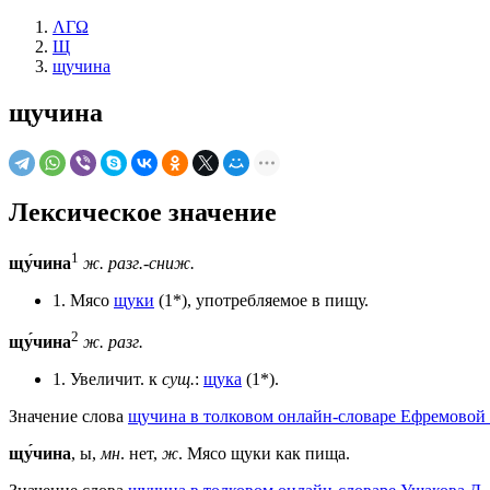
ΛΓΩ
Щ
щучина
щучина
Лексическое значение
1
щу́чина
ж.
разг.-сниж.
1. Мясо
щуки
(1*), употребляемое в пищу.
2
щу́чина
ж.
разг.
1. Увеличит. к
сущ.
:
щука
(1*).
Значение слова
щучина в толковом онлайн-словаре Ефремовой 
щу́чина
, ы,
мн
. нет,
ж
. Мясо щуки как пища.