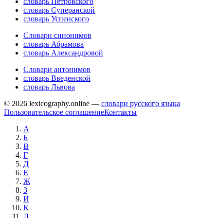
словарь Петровского
словарь Суперанской
словарь Успенского
Словари синонимов
словарь Абрамова
словарь Александровой
Словари антонимов
словарь Введенской
словарь Львова
© 2026 lexicography.online —
словари русского языка
Пользовательское соглашение
Контакты
А
Б
В
Г
Д
Е
Ж
З
И
К
Л