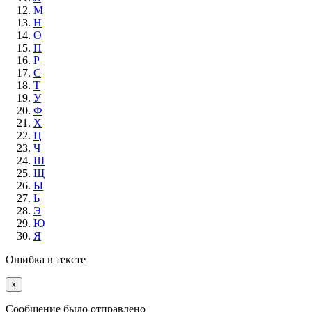
М
Н
О
П
Р
С
Т
У
Ф
Х
Ц
Ч
Ш
Щ
Ы
Ь
Э
Ю
Я
Ошибка в тексте
×
Cообщение было отправлено