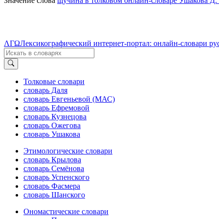
Значение слова
щучина в толковом онлайн-словаре Ушакова Д.
ΛΓΩ
Лексикографический интернет-портал: онлайн-словари ру
Толковые словари
словарь Даля
словарь Евгеньевой (МАС)
словарь Ефремовой
словарь Кузнецова
словарь Ожегова
словарь Ушакова
Этимологические словари
словарь Крылова
словарь Семёнова
словарь Успенского
словарь Фасмера
словарь Шанского
Ономастические словари