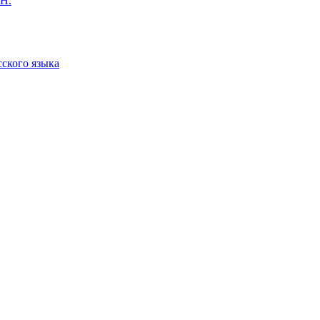
 Н.
сского языка