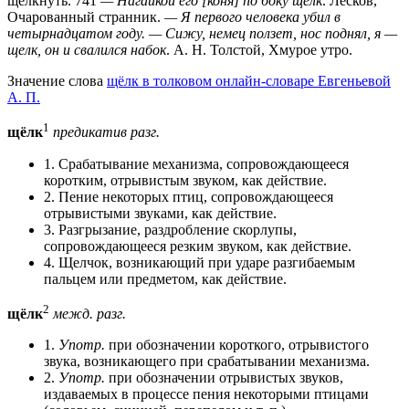
щелкнуть. 741
— Нагайкой его [коня] по боку щелк
. Лесков,
Очарованный странник.
— Я первого человека убил в
четырнадцатом году. — Сижу, немец ползет, нос поднял, я —
щелк, он и свалился набок
. А. Н. Толстой, Хмурое утро.
Значение слова
щёлк в толковом онлайн-словаре Евгеньевой
А. П.
1
щёлк
предикатив
разг.
1. Срабатывание механизма, сопровождающееся
коротким, отрывистым звуком, как действие.
2. Пение некоторых птиц, сопровождающееся
отрывистыми звуками, как действие.
3. Разгрызание, раздробление скорлупы,
сопровождающееся резким звуком, как действие.
4. Щелчок, возникающий при ударе разгибаемым
пальцем или предметом, как действие.
2
щёлк
межд.
разг.
1.
Употр.
при обозначении короткого, отрывистого
звука, возникающего при срабатывании механизма.
2.
Употр.
при обозначении отрывистых звуков,
издаваемых в процессе пения некоторыми птицами