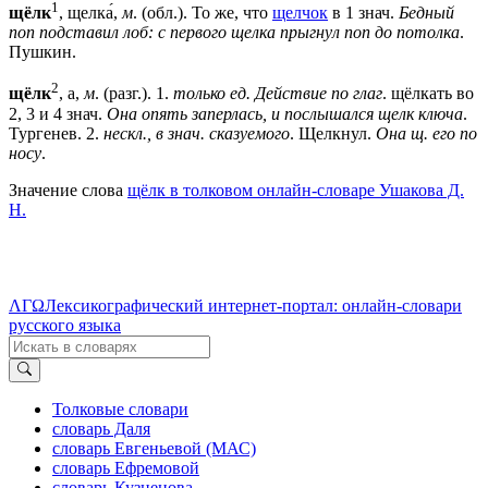
1
щёлк
, щелка́,
м
. (обл.). То же, что
щелчок
в 1 знач.
Бедный
поп подставил лоб: с первого щелка прыгнул поп до потолка
.
Пушкин.
2
щёлк
, а,
м
. (разг.).
1
.
только ед. Действие по глаг
. щёлкать во
2, 3 и 4 знач.
Она опять заперлась, и послышался щелк ключа
.
Тургенев.
2
.
нескл., в знач. сказуемого
. Щелкнул.
Она щ. его по
носу
.
Значение слова
щёлк в толковом онлайн-словаре Ушакова Д.
Н.
ΛΓΩ
Лексикографический интернет-портал: онлайн-словари
русского языка
Толковые словари
словарь Даля
словарь Евгеньевой (МАС)
словарь Ефремовой
словарь Кузнецова