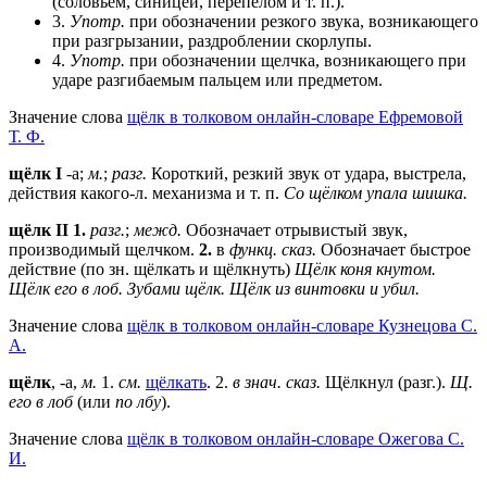
(соловьем, синицей, перепелом и т. п.).
3.
Употр.
при обозначении резкого звука, возникающего
при разгрызании, раздроблении скорлупы.
4.
Употр.
при обозначении щелчка, возникающего при
ударе разгибаемым пальцем или предметом.
Значение слова
щёлк в толковом онлайн-словаре Ефремовой
Т. Ф.
щёлк
I
-а;
м.
;
разг.
Короткий, резкий звук от удара, выстрела,
действия какого-л. механизма и т. п.
Со щёлком упала шишка.
щёлк II
1.
разг.
;
межд.
Обозначает отрывистый звук,
производимый щелчком.
2.
в
функц. сказ.
Обозначает быстрое
действие (по зн. щёлкать и щёлкнуть)
Щёлк коня кнутом.
Щёлк его в лоб.
Зубами щёлк.
Щёлк из винтовки и убил.
Значение слова
щёлк в толковом онлайн-словаре Кузнецова С.
А.
щёлк
, -а,
м.
1.
см.
щёлкать
. 2.
в знач. сказ.
Щёлкнул (разг.).
Щ.
его в лоб
(или
по лбу
).
Значение слова
щёлк в толковом онлайн-словаре Ожегова C.
И.