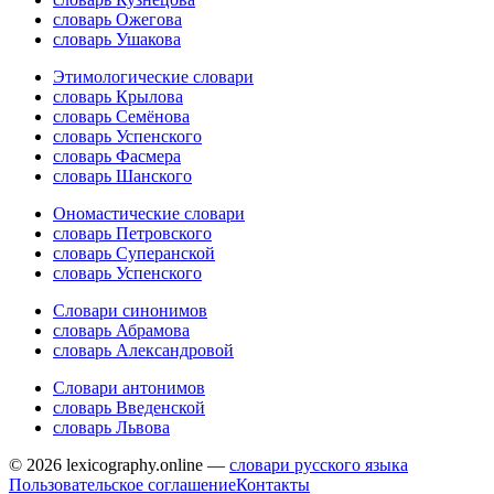
словарь Ожегова
словарь Ушакова
Этимологические словари
словарь Крылова
словарь Семёнова
словарь Успенского
словарь Фасмера
словарь Шанского
Ономастические словари
словарь Петровского
словарь Суперанской
словарь Успенского
Словари синонимов
словарь Абрамова
словарь Александровой
Словари антонимов
словарь Введенской
словарь Львова
© 2026 lexicography.online —
словари русского языка
Пользовательское соглашение
Контакты