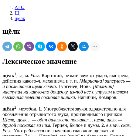
ΛΓΩ
Щ
щёлк
щёлк
Лексическое значение
1
щёлк
, -а,
м. Разг
. Короткий, резкий звук от удара, выстрела,
действия какого-л. механизма и т. п.
[Марианна] заперлась —
и послышался щелк ключа
. Тургенев, Новь.
[Мальчик]
наступил на какую-то дощечку, из-под нее с упругим щелком
выскочила зеленая сосновая шишка
. Нагибин, Комаров.
2
щёлк
,
междом
.
1
. Употребляется звукоподражательно для
обозначения отрывистого звука, производимого щелчком.
Щелк, щелк… — один дилижанс поскакал… щелк, щелк —
другой поскакал за ним
. Герцен, Былое и думы.
2
.
в знач. сказ.
Разг
. Употребляется по значению глаголов: щелкать и