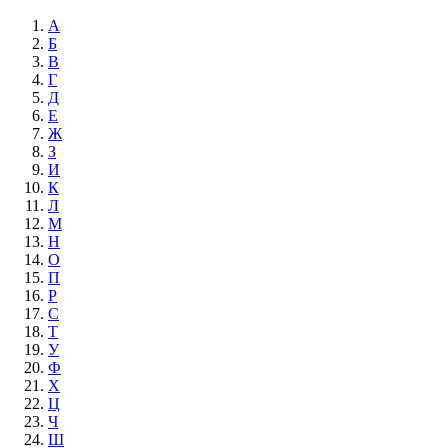
А
Б
В
Г
Д
Е
Ж
З
И
К
Л
М
Н
О
П
Р
С
Т
У
Ф
Х
Ц
Ч
Ш