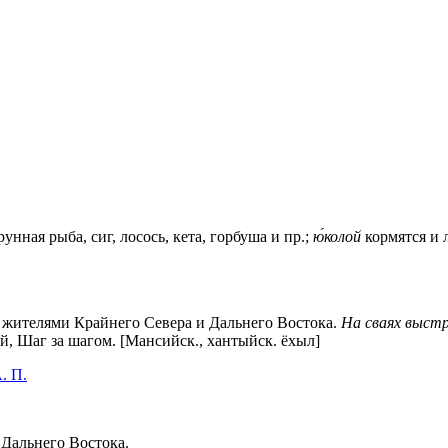
унная рыба, сиг, лосось, кета, горбуша и пр.;
ю́колой
кормятся и 
му жителями Крайнего Севера и Дальнего Востока.
На сваях выст
й, Шаг за шагом. [Мансийск., хантыйск. ёхыл]
. П.
 Дальнего Востока.