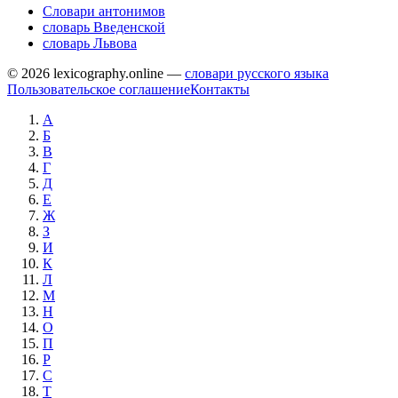
Словари антонимов
словарь Введенской
словарь Львова
© 2026 lexicography.online —
словари русского языка
Пользовательское соглашение
Контакты
А
Б
В
Г
Д
Е
Ж
З
И
К
Л
М
Н
О
П
Р
С
Т