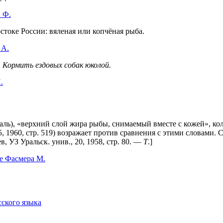
 Ф.
остоке России: вяленая или копчёная рыба.
 А.
.
Кормить ездовых собак юколой.
.
аль), «верхний слой жира рыбы, снимаемый вместе с кожей», колы
 5, 1960, стр. 519) возражает против сравнения с этими словами. 
, УЗ Уральск. унив., 20, 1958, стр. 80. —
Т
.]
е Фасмера М.
сского языка