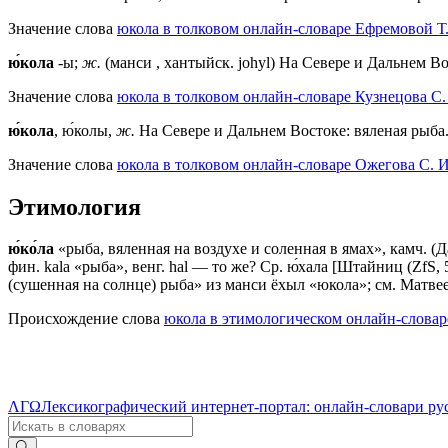
Значение слова
юкола в толковом онлайн-словаре Ефремовой Т.
ю́кола
-ы;
ж.
(манси , хантыйск. johyl) На Севере и Дальнем В
Значение слова
юкола в толковом онлайн-словаре Кузнецова С.
ю́кола
, ю́колы,
ж.
На Севере и Дальнем Востоке: вяленая рыба
Значение слова
юкола в толковом онлайн-словаре Ожегова C. И
Этимология
ю́ко́ла
«рыба, вяленная на воздухе и соленная в ямах», камч. (Д
фин. kala «рыба», венг. hаl — то же? Ср. ю́хала [Штайниц (ZfS,
(сушенная на солнце) рыба» из манси ёхыл «юкола»; см. Матвеев
Происхождение слова
юкола в этимологическом онлайн-словар
ΛΓΩ
Лексикографический интернет-портал: онлайн-словари ру