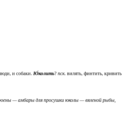
люди, и собаки.
Ю́колить
?
пск.
вилять, финтить, кривить
роены — амбары для просушки юколы — вяленой рыбы,