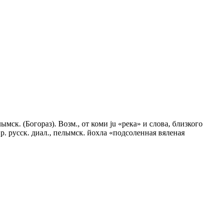
мск. (Богораз). Возм., от коми ju «река» и слова, близкого
Ср. русск. диал., пелымск. йохла «подсоленная вяленая