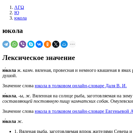
ΛΓΩ
Ю
юкола
юкола
Лексическое значение
ю́кола
ж.
камч.
вяленая, провесная и немного квашеная в ямах р
душой.
Значение слова
юкола в толковом онлайн-словаре Даля В. И.
ю́кола
, -ы,
ж
. Вяленная на солнце рыба, заготовляемая на зи
составляющей постоянную пищу камчатских собак
. Омулевски
Значение слова
юкола в толковом онлайн-словаре Евгеньевой А
ю́кола
ж.
1. Вяленая рыба, заготовляемая впрок жителями Севера и