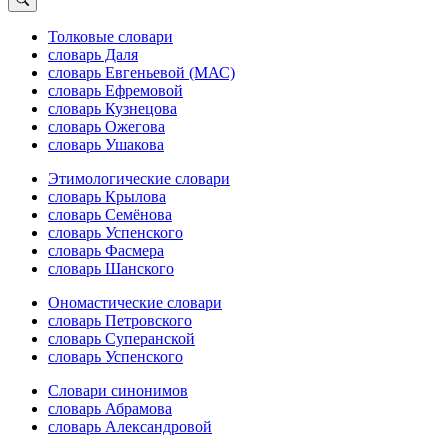
Толковые словари
словарь Даля
словарь Евгеньевой (МАС)
словарь Ефремовой
словарь Кузнецова
словарь Ожегова
словарь Ушакова
Этимологические словари
словарь Крылова
словарь Семёнова
словарь Успенского
словарь Фасмера
словарь Шанского
Ономастические словари
словарь Петровского
словарь Суперанской
словарь Успенского
Словари синонимов
словарь Абрамова
словарь Александровой