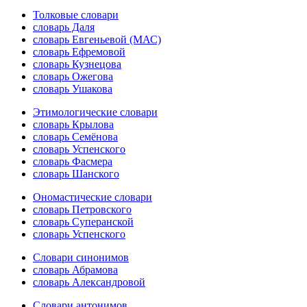
Толковые словари
словарь Даля
словарь Евгеньевой (МАС)
словарь Ефремовой
словарь Кузнецова
словарь Ожегова
словарь Ушакова
Этимологические словари
словарь Крылова
словарь Семёнова
словарь Успенского
словарь Фасмера
словарь Шанского
Ономастические словари
словарь Петровского
словарь Суперанской
словарь Успенского
Словари синонимов
словарь Абрамова
словарь Александровой
Словари антонимов