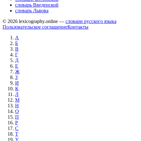
словарь Введенской
словарь Львова
© 2026 lexicography.online —
словари русского языка
Пользовательское соглашение
Контакты
А
Б
В
Г
Д
Е
Ж
З
И
К
Л
М
Н
О
П
Р
С
Т
У