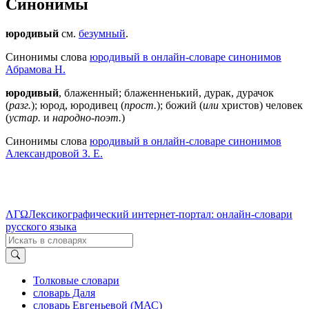
Синонимы
юродивый
см.
безумный
.
Синонимы слова
юродивый в онлайн-словаре синонимов
Абрамова Н.
юродивый
, блаженный; блаженненький, дурак, дурачок
(
разг.
); юрод, юродивец (
прост.
); божий (
или
христов) человек
(
устар.
и
народно-поэт.
)
Синонимы слова
юродивый в онлайн-словаре синонимов
Александровой З. Е.
ΛΓΩ
Лексикографический интернет-портал: онлайн-словари
русского языка
Толковые словари
словарь Даля
словарь Евгеньевой (МАС)