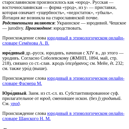
старославянском произносилось как «юрод». Русская —
восточнославянская — форма «урод», из у- — приставки,
которая означает «ущербность», «недостаток», «убыль».
Йотация же возникла на старославянской почве.
Родственными являются
: Украинское — юродивий. Чешское
— jurodivy.
Производное
: юродствовать.
Происхождение слова
юродивый в этимологическом онлайн-
словаре Семёнова А. В.
юро́дивый
др.-русск. юродивъ, начиная с ХIV в., до этого —
уродивъ. Согласно Соболевскому (ЖМНП, 1894, май, стр.
218), связано со ст.-слав. ѫродъ ὑπερήφανος; см. Мейе, ét. 232;
см. также уро́д (выше).
Происхождение слова
юродивый в этимологическом онлайн-
словаре Фасмера М.
Юро́дивый
. Заим. из ст.-сл. яз. Субстантивированное суф.
прилагательное от
юрод
, сменившее искон. (без
j
)
уродивый
.
См.
урод
.
Происхождение слова
юродивый в этимологическом онлайн-
словаре Шанского Н. М.