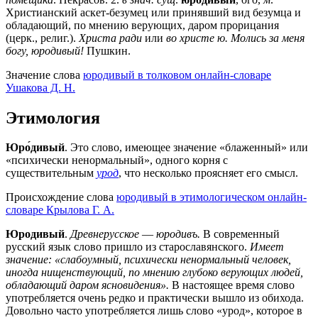
Христианский аскет-безумец или принявший вид безумца и
обладающий, по мнению верующих, даром прорицания
(церк., религ.).
Христа ради
или
во христе ю. Молись за меня
богу, юродивый!
Пушкин.
Значение слова
юродивый в толковом онлайн-словаре
Ушакова Д. Н.
Этимология
Юро́дивый
. Это слово, имеющее значение «блаженный» или
«психически ненормальный», одного корня с
существительным
урод
, что несколько проясняет его смысл.
Происхождение слова
юродивый в этимологическом онлайн-
словаре Крылова Г. А.
Юродивый
.
Древнерусское
—
юродивъ.
В современный
русский язык слово пришло из старославянского.
Имеет
значение: «слабоумный, психически ненормальный человек,
иногда нищенствующий, по мнению глубоко верующих людей,
обладающий даром ясновидения».
В настоящее время слово
употребляется очень редко и практически вышло из обихода.
Довольно часто употребляется лишь слово «урод», которое в