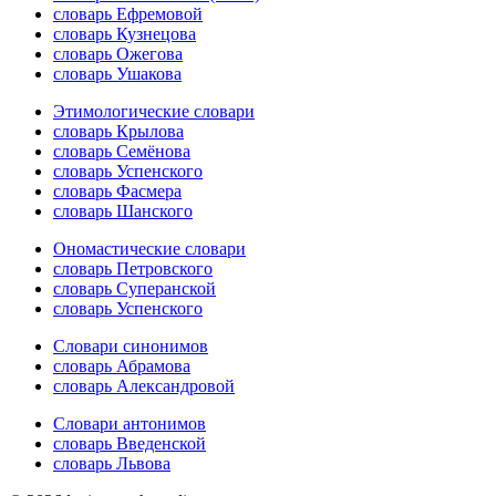
словарь Ефремовой
словарь Кузнецова
словарь Ожегова
словарь Ушакова
Этимологические словари
словарь Крылова
словарь Семёнова
словарь Успенского
словарь Фасмера
словарь Шанского
Ономастические словари
словарь Петровского
словарь Суперанской
словарь Успенского
Словари синонимов
словарь Абрамова
словарь Александровой
Словари антонимов
словарь Введенской
словарь Львова