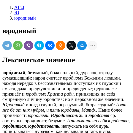
ΛΓΩ
Ю
юродивый
юродивый
Лексическое значение
юро́дивый
, безумный, божевольный, дурачок, отроду
сумасшедший; народ считает
юро́дивых
Божьими людьми,
находя нередко в бессознательных поступках их глубокий
смысл, даже предчувствие или предведенье; церковь же
признаёт и
юродивых Христа ради,
принявших на себя
смиренную личину юродства; но в церковном же значении.
Юродивый
иногда глупый, неразумный, безрассудный:
Пять
же бе от них мудры, и пять юро́дивы,
Матф.
. Ныне более
произносят:
юроди́вый.
Юродивость
ж.
и
юро́дство
ср.
состоянье юродивого; безумие.
Принимать на себя юродство
,
юро́диться, юро́дствовать
, напускать на себя дурь,
прикидываться дурачком, как делывали встарь шуты; ||