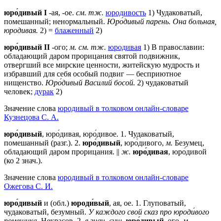
юро́дивый
I
-ая, -ое.
см. тж.
юродивость
1) Чудаковатый,
помешанный; ненормальный.
Юро́дивый парень.
Она больная,
юродивая.
2) =
блаженный
2)
юро́дивый II
-ого;
м.
см. тж.
юродивая
1) В православии:
обладающий даром прорицания святой подвижник,
отвергший все мирские ценности, житейскую мудрость и
избравший для себя особый подвиг — бесприютное
нищенство.
Юро́дивый Василий босой.
2) чудаковатый
человек;
дурак
2)
Значение слова
юродивый в толковом онлайн-словаре
Кузнецова С. А.
юро́дивый
, юро́дивая, юро́дивое. 1. Чудаковатый,
помешанный (разг.). 2.
юро́дивый
, юро́дивого,
м.
Безумец,
обладающий даром прорицания. ||
ж.
юро́дивая
, юро́дивой
(ко 2 знач.).
Значение слова
юродивый в толковом онлайн-словаре
Ожегова C. И.
юро́дивый
и (обл.)
юроди́вый
, ая, ое.
1
. Глуповатый,
чудаковатый, безумный.
У каждого свой сказ про юроди́вого
помещика
. Некрасов.
2
.
в знач. сущ
.
юро́дивый
, ого,
м
.