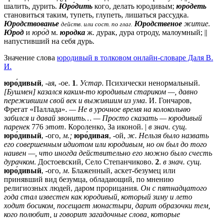
шалить, дурить.
Юро́дить
кого, делать юродивым;
юро́деть
становиться таким, тупеть, глупеть, лишаться рассудка.
Юродствованье
Юродственое
житие.
действ. или сост. по глаг.
Ю́род
и
юро́д
м.
юродка
ж.
дурак, дура отроду, малоумный; ||
напустивший на себя дурь.
Значение слова
юродивый в толковом онлайн-словаре Даля В.
И.
юро́дивый
, -ая, -ое.
1
.
Устар
. Психически ненормальный.
[Бушмен] казался каким-то юродивым стариком —, давно
пережившим свой век и выжившим из ума
. И. Гончаров,
Фрегат «Паллада».
— Не в урочное время на колокольню
забился и давай звонить… — Просто сказать — юродивый
паренек
776
этот
. Короленко, За иконой. |
в знач. сущ
.
юро́дивый
, -ого,
м.;
юро́дивая
, -ой,
ж
.
Нельзя было назвать
его совершенным идиотом или юродивым, но он был до того
наивен —, что иногда действительно его можно было счесть
дурачком
. Достоевский, Село Степанчиково.
2
.
в знач. сущ
.
юро́дивый
, -ого,
м
. Блаженный, аскет-безумец или
принявший вид безумца, обладающий, по мнению
религиозных людей, даром прорицания.
Он с пятнадцатого
года стал известен как юродивый, который зиму и лето
ходит босиком, посещает монастыри, дарит образочки тем,
кого полюбит, и говорит загадочные слова, которые