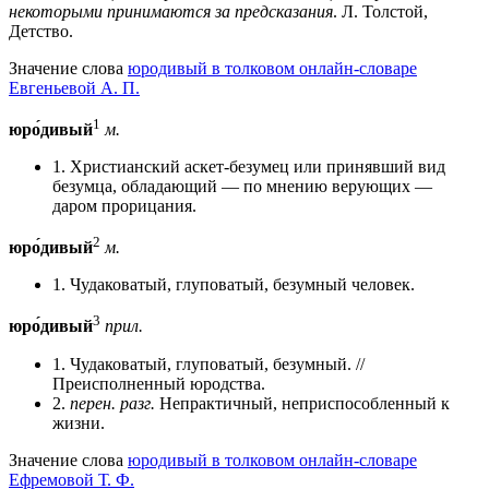
некоторыми принимаются за предсказания
. Л. Толстой,
Детство.
Значение слова
юродивый в толковом онлайн-словаре
Евгеньевой А. П.
1
юро́дивый
м.
1. Христианский аскет-безумец или принявший вид
безумца, обладающий — по мнению верующих —
даром прорицания.
2
юро́дивый
м.
1. Чудаковатый, глуповатый, безумный человек.
3
юро́дивый
прил.
1. Чудаковатый, глуповатый, безумный. //
Преисполненный юродства.
2.
перен.
разг.
Непрактичный, неприспособленный к
жизни.
Значение слова
юродивый в толковом онлайн-словаре
Ефремовой Т. Ф.