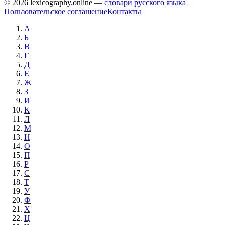
© 2026 lexicography.online —
словари русского языка
Пользовательское соглашение
Контакты
А
Б
В
Г
Д
Е
Ж
З
И
К
Л
М
Н
О
П
Р
С
Т
У
Ф
Х
Ц