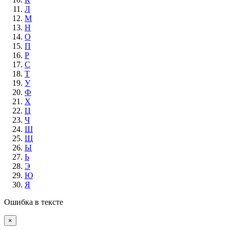
Л
М
Н
О
П
Р
С
Т
У
Ф
Х
Ц
Ч
Ш
Щ
Ы
Ь
Э
Ю
Я
Ошибка в тексте
×