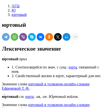
ΛΓΩ
Ю
юртовый
юртовый
Лексическое значение
ю́ртовый
прил.
1. Соотносящийся по
знач.
с
сущ.
:
юрта
, связанный с
ним.
2. Свойственный жизни в юрте, характерный для нее.
Значение слова
юртовый в толковом онлайн-словаре
Ефремовой Т. Ф.
ю́ртовый
см.
юрта
; -ая, -ое.
Ю́ртовый войлок.
Значение слова
юртовый в толковом онлайн-словаре