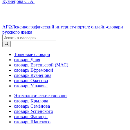
Кузнецова С. А.
ΛΓΩ
Лексикографический интернет-портал: онлайн-словари
русского языка
Толковые словари
словарь Даля
словарь Евгеньевой (МАС)
словарь Ефремовой
словарь Кузнецова
словарь Ожегова
словарь Ушакова
Этимологические словари
словарь Крылова
словарь Семёнова
словарь Успенского
словарь Фасмера
словарь Шанского