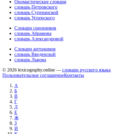
Ономастические словари
словарь Петровского
словарь Суперанской
словарь Успенского
Словари синонимов
словарь Абрамова
словарь Александровой
Словари антонимов
словарь Введенской
словарь Львова
© 2026 lexicography.online —
словари русского языка
Пользовательское соглашение
Контакты
А
Б
В
Г
Д
Е
Ж
З
И
К