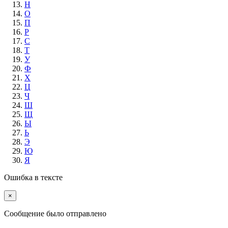
Н
О
П
Р
С
Т
У
Ф
Х
Ц
Ч
Ш
Щ
Ы
Ь
Э
Ю
Я
Ошибка в тексте
×
Cообщение было отправлено