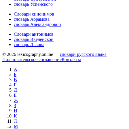
словарь Успенского
Словари синонимов
словарь Абрамова
словарь Александровой
Словари антонимов
словарь Введенской
словарь Львова
© 2026 lexicography.online —
словари русского языка
Пользовательское соглашение
Контакты
А
Б
В
Г
Д
Е
Ж
З
И
К
Л
М