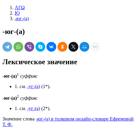
ΛΓΩ
Ю
-юг-(а)
-юг-(а)
Лексическое значение
1
-юг-(а)
суффикс
1.
см.
-уг-(а)
(1*).
2
-юг-(а)
суффикс
1.
см.
-уг-(а)
(2*).
Значение слова
-юг-(а) в толковом онлайн-словаре Ефремовой
Т. Ф.