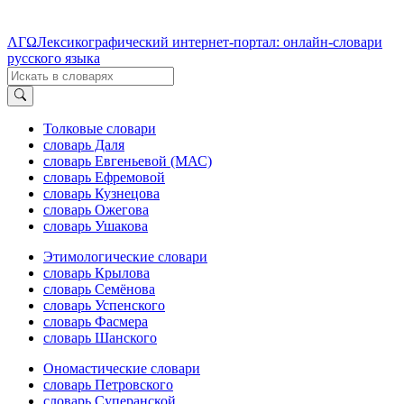
ΛΓΩ
Лексикографический интернет-портал: онлайн-словари
русского языка
Толковые словари
словарь Даля
словарь Евгеньевой (МАС)
словарь Ефремовой
словарь Кузнецова
словарь Ожегова
словарь Ушакова
Этимологические словари
словарь Крылова
словарь Семёнова
словарь Успенского
словарь Фасмера
словарь Шанского
Ономастические словари
словарь Петровского
словарь Суперанской