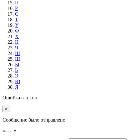
П
Р
С
Т
У
Ф
Х
Ц
Ч
Ш
Щ
Ы
Ь
Э
Ю
Я
Ошибка в тексте
×
Cообщение было отправлено
«...
...»