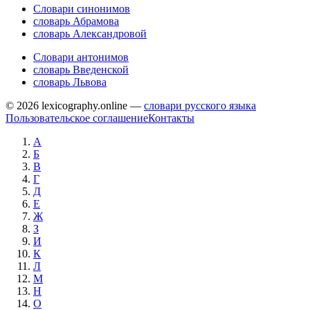
Словари синонимов
словарь Абрамова
словарь Александровой
Словари антонимов
словарь Введенской
словарь Львова
© 2026 lexicography.online —
словари русского языка
Пользовательское соглашение
Контакты
А
Б
В
Г
Д
Е
Ж
З
И
К
Л
М
Н
О