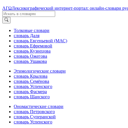
ΛΓΩ
Лексикографический интернет-портал: онлайн-словари ру
Толковые словари
словарь Даля
словарь Евгеньевой (МАС)
словарь Ефремовой
словарь Кузнецова
словарь Ожегова
словарь Ушакова
Этимологические словари
словарь Крылова
словарь Семёнова
словарь Успенского
словарь Фасмера
словарь Шанского
Ономастические словари
словарь Петровского
словарь Суперанской
словарь Успенского