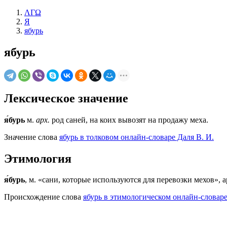
ΛΓΩ
Я
ябурь
ябурь
Лексическое значение
я́бурь
м.
арх.
род саней, на коих вывозят на продажу меха.
Значение слова
ябурь в толковом онлайн-словаре Даля В. И.
Этимология
я́бурь
, м. «сани, которые используются для перевозки мехов», а
Происхождение слова
ябурь в этимологическом онлайн-словар