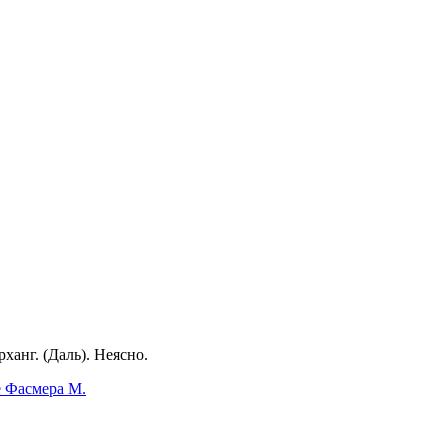
рханг. (Даль). Неясно.
е Фасмера М.