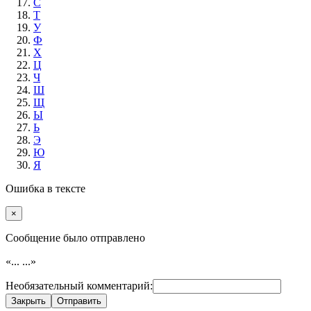
С
Т
У
Ф
Х
Ц
Ч
Ш
Щ
Ы
Ь
Э
Ю
Я
Ошибка в тексте
×
Cообщение было отправлено
«...
...»
Необязательный комментарий:
Закрыть
Отправить