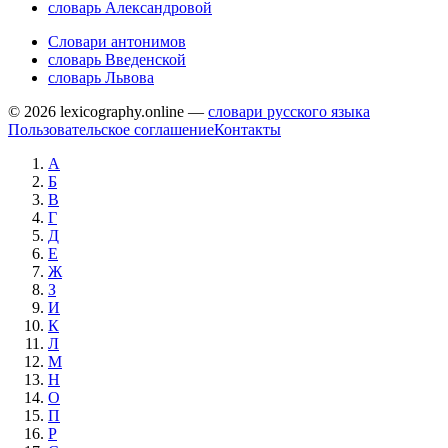
словарь Александровой
Словари антонимов
словарь Введенской
словарь Львова
© 2026 lexicography.online —
словари русского языка
Пользовательское соглашение
Контакты
А
Б
В
Г
Д
Е
Ж
З
И
К
Л
М
Н
О
П
Р