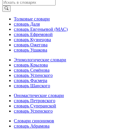
Толковые словари
словарь Даля
словарь Евгеньевой (МАС)
словарь Ефремовой
словарь Кузнецова
словарь Ожегова
словарь Ушакова
Этимологические словари
словарь Крылова
словарь Семёнова
словарь Успенского
словарь Фасмера
словарь Шанского
Ономастические словари
словарь Петровского
словарь Суперанской
словарь Успенского
Словари синонимов
словарь Абрамова