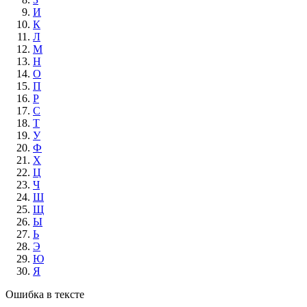
И
К
Л
М
Н
О
П
Р
С
Т
У
Ф
Х
Ц
Ч
Ш
Щ
Ы
Ь
Э
Ю
Я
Ошибка в тексте