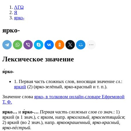
ΛΓΩ
Я
ярко-
ярко-
Лексическое значение
я́рко-
1. Первая часть сложных слов, вносящая значение
сл.
:
яркий
(2) (ярко-зелёный, ярко-красный и т. п.).
Значение слова
ярко- в толковом онлайн-словаре Ефремовой
Т. Ф.
ярко…
и
я́рко-…
Первая часть сложных слов со знач.
: 1)
яркий (в 1 знач.), с ярким, напр.
яркоглазый, яркосветящийся
;
2) яркий (во 2 знач.), напр.
яркоокрашенный, ярко-красный,
ярко-пёстрый.