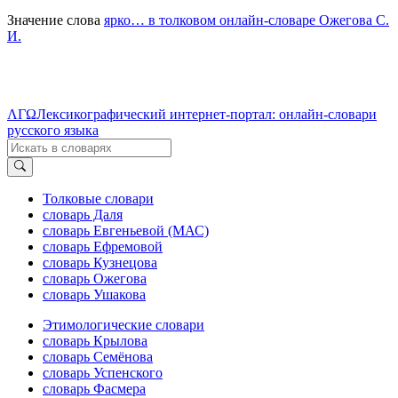
Значение слова
ярко… в толковом онлайн-словаре Ожегова C.
И.
ΛΓΩ
Лексикографический интернет-портал: онлайн-словари
русского языка
Толковые словари
словарь Даля
словарь Евгеньевой (МАС)
словарь Ефремовой
словарь Кузнецова
словарь Ожегова
словарь Ушакова
Этимологические словари
словарь Крылова
словарь Семёнова
словарь Успенского
словарь Фасмера