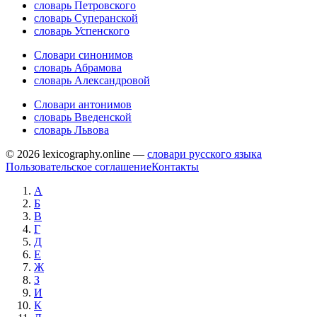
словарь Петровского
словарь Суперанской
словарь Успенского
Словари синонимов
словарь Абрамова
словарь Александровой
Словари антонимов
словарь Введенской
словарь Львова
© 2026 lexicography.online —
словари русского языка
Пользовательское соглашение
Контакты
А
Б
В
Г
Д
Е
Ж
З
И
К