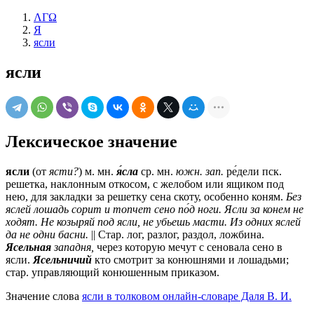
ΛΓΩ
Я
ясли
ясли
Лексическое значение
ясли
(от
ясти?
)
м.
мн.
я́сла
ср.
мн.
южн.
зап.
ре́дели
пск.
решетка, наклонным откосом, с желобом или ящиком под
нею, для закладки за решетку сена скоту, особенно коням.
Без
яслей лошадь сорит и топчет сено по́д ноги.
Ясли за конем не
ходят. Не козыряй под ясли, не убьешь масти. Из одних яслей
да не одни басни.
||
Стар.
лог, разлог, раздол, ложбина.
Ясельная
западня,
через которую мечут с сеновала сено в
ясли.
Ясельничий
кто смотрит за конюшнями и лошадьми;
стар.
управляющий конюшенным приказом.
Значение слова
ясли в толковом онлайн-словаре Даля В. И.