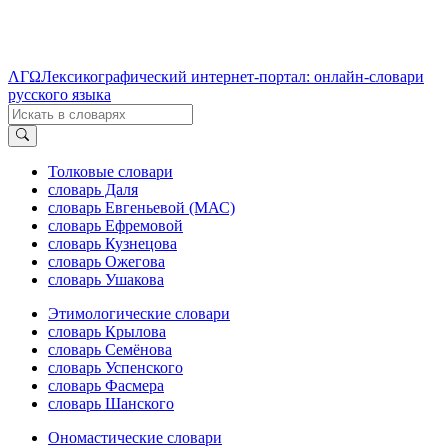
ΛΓΩ
Лексикографический интернет-портал: онлайн-словари
русского языка
Толковые словари
словарь Даля
словарь Евгеньевой (МАС)
словарь Ефремовой
словарь Кузнецова
словарь Ожегова
словарь Ушакова
Этимологические словари
словарь Крылова
словарь Семёнова
словарь Успенского
словарь Фасмера
словарь Шанского
Ономастические словари