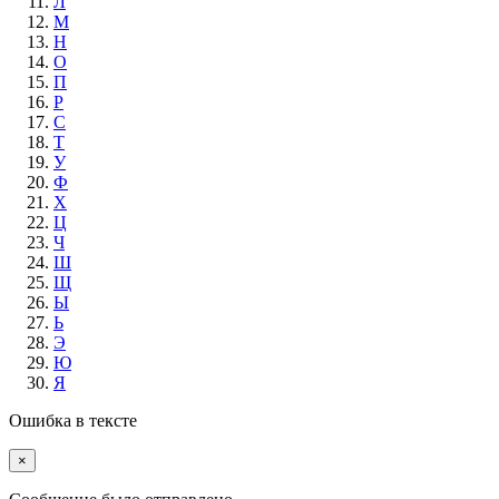
Л
М
Н
О
П
Р
С
Т
У
Ф
Х
Ц
Ч
Ш
Щ
Ы
Ь
Э
Ю
Я
Ошибка в тексте
×