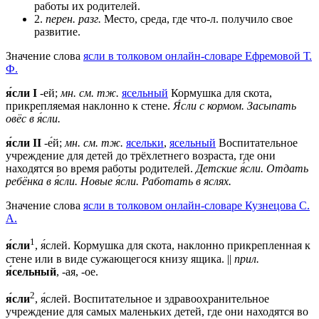
работы их родителей.
2.
перен.
разг.
Место, среда, где что-л. получило свое
развитие.
Значение слова
ясли в толковом онлайн-словаре Ефремовой Т.
Ф.
я́сли
I
-ей;
мн.
см. тж.
ясельный
Кормушка для скота,
прикрепляемая наклонно к стене.
Я́сли с кормом.
Засыпать
овёс в я́сли.
я́сли II
-е́й;
мн.
см. тж.
ясельки
,
ясельный
Воспитательное
учреждение для детей до трёхлетнего возраста, где они
находятся во время работы родителей.
Детские я́сли.
Отдать
ребёнка в я́сли.
Новые я́сли.
Работать в яслях.
Значение слова
ясли в толковом онлайн-словаре Кузнецова С.
А.
1
я́сли
, я́слей. Кормушка для скота, наклонно прикрепленная к
стене или в виде сужающегося книзу ящика. ||
прил.
я́сельный
, -ая, -ое.
2
я́сли
, я́слей. Воспитательное и здравоохранительное
учреждение для самых маленьких детей, где они находятся во