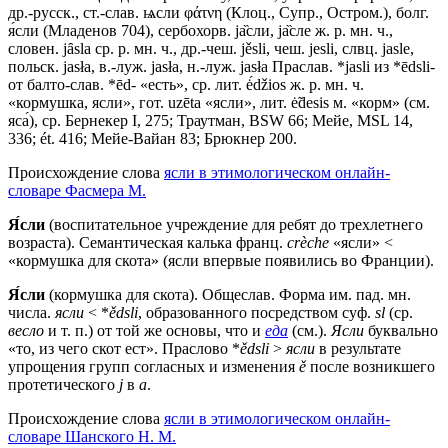
др.-русск., ст.-слав. ѩсли φάτνη (Клоц., Супр., Остром.), болг.
я́сли (Младенов 704), сербохорв. jа̏сли, jа̏сле ж. р. мн. ч.,
словен. jȃsla ср. р. мн. ч., др.-чеш. jěsli, чеш. jesli, слвц. jasle,
польск. jаsłа, в.-луж. jаsłа, н.-луж. jаsłа Праслав. *jasli из *ēdsli-
от балто-слав. *ēd- «есть», ср. лит. ė́džios ж. р. мн. ч.
«кормушка, ясли», гот. uzētа «ясли», лит. ė̃desis м. «корм» (см.
яса́), ср. Бернекер I, 275; Траутман, ВSW 66; Мейе, МSL 14,
336; ét. 416; Мейе-Вайан 83; Брюкнер 200.
Происхождение слова
ясли в этимологическом онлайн-
словаре Фасмера М.
Я́сли
(воспитательное учреждение для ребят до трехлетнего
возраста). Семантическая калька франц.
crèche
«ясли» <
«кормушка для скота» (ясли впервые появились во Франции).
Я́сли
(кормушка для скота). Общеслав. Форма им. пад. мн.
числа.
ясли
< *
ědsli
, образованного посредством суф.
sl
(ср.
весло
и т. п.) от той же основы, что и
еда
(см.).
Ясли
буквально
«то, из чего скот ест». Праслово *
ědsli
>
ясли
в результате
упрощения групп согласных и изменения
ě
после возникшего
протетического
j
в
а
.
Происхождение слова
ясли в этимологическом онлайн-
словаре Шанского Н. М.