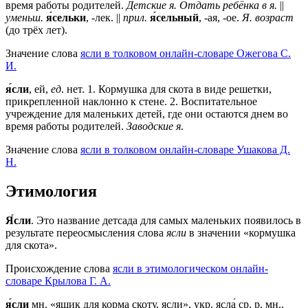
время работы родителей.
Детские я. Отдать ребёнка в я.
||
уменьш.
я́сельки
, -лек. ||
прил.
я́сельный
, -ая, -ое.
Я. возраст
(до трёх лет).
Значение слова
ясли в толковом онлайн-словаре Ожегова C.
И.
я́сли
, ей,
ед
. нет.
1
. Кормушка для скота в виде решетки,
прикрепленной наклонно к стене.
2
. Воспитательное
учреждение для маленьких детей, где они остаются днем во
время работы родителей.
Заводские я
.
Значение слова
ясли в толковом онлайн-словаре Ушакова Д.
Н.
Этимология
Я́сли
. Это название детсада для самых маленьких появилось в
результате переосмысления слова
ясли
в значении «кормушка
для скота».
Происхождение слова
ясли в этимологическом онлайн-
словаре Крылова Г. А.
я́сли
мн. «ящик для корма скоту, ясли», укр. ясла́ ср. р. мн.,