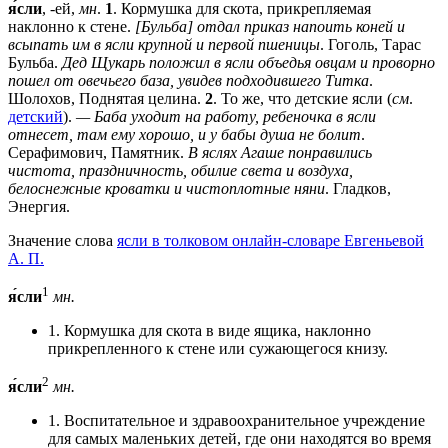
я́сли
, -ей,
мн
.
1
. Кормушка для скота, прикрепляемая
наклонно к стене.
[Бульба] отдал приказ напоить коней и
всыпать им в ясли крупной и первой пшеницы
. Гоголь, Тарас
Бульба.
Дед Щукарь положил в ясли объедья овцам и проворно
пошел от овечьего база, увидев подходившего Титка
.
Шолохов, Поднятая целина.
2
. То же, что детские ясли (
см
.
детский
).
— Баба уходит на работу, ребеночка в ясли
отнесет, там ему хорошо, и у бабы душа не болит
.
Серафимович, Памятник.
В яслях Агаше понравились
чистота, праздничность, обилие света и воздуха,
белоснежные кроватки и чистоплотные няни
. Гладков,
Энергия.
Значение слова
ясли в толковом онлайн-словаре Евгеньевой
А. П.
1
я́сли
мн.
1. Кормушка для скота в виде ящика, наклонно
прикрепленного к стене или сужающегося книзу.
2
я́сли
мн.
1. Воспитательное и здравоохранительное учреждение
для самых маленьких детей, где они находятся во время