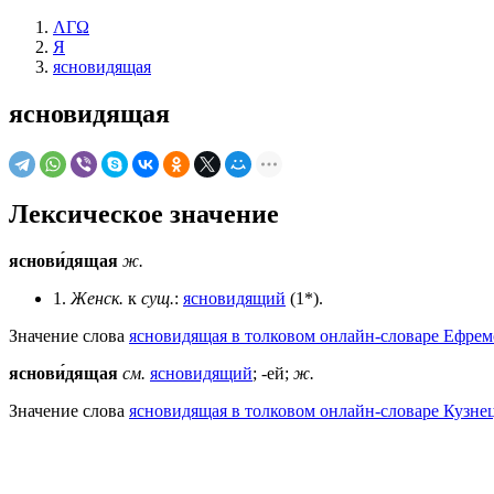
ΛΓΩ
Я
ясновидящая
ясновидящая
Лексическое значение
яснови́дящая
ж.
1.
Женск.
к
сущ.
:
ясновидящий
(1*).
Значение слова
ясновидящая в толковом онлайн-словаре Ефрем
яснови́дящая
см.
ясновидящий
; -ей;
ж.
Значение слова
ясновидящая в толковом онлайн-словаре Кузнец