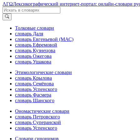
ΛΓΩ
Лексикографический интернет-портал: онлайн-словари ру
Толковые словари
словарь Даля
словарь Евгеньевой (МАС)
словарь Ефремовой
словарь Кузнецова
словарь Ожегова
словарь Ушакова
Этимологические словари
словарь Крылова
словарь Семёнова
словарь Успенского
словарь Фасмера
словарь Шанского
Ономастические словари
словарь Петровского
словарь Суперанской
словарь Успенского
Словари синонимов