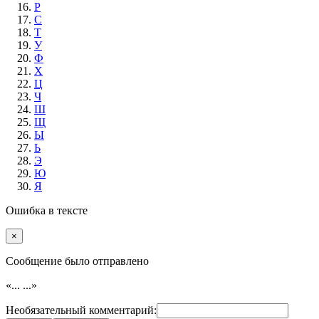
Р
С
Т
У
Ф
Х
Ц
Ч
Ш
Щ
Ы
Ь
Э
Ю
Я
Ошибка в тексте
×
Cообщение было отправлено
«...
...»
Необязательный комментарий: