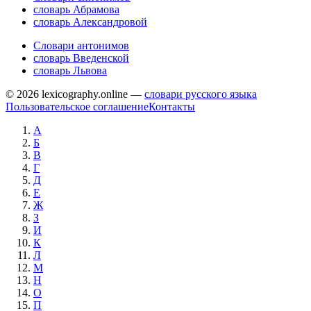
словарь Абрамова
словарь Александровой
Словари антонимов
словарь Введенской
словарь Львова
© 2026 lexicography.online —
словари русского языка
Пользовательское соглашение
Контакты
А
Б
В
Г
Д
Е
Ж
З
И
К
Л
М
Н
О
П