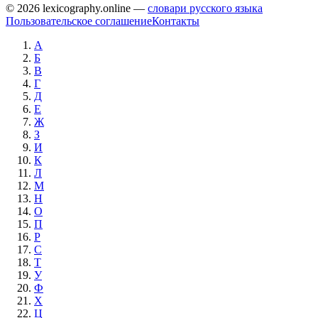
© 2026 lexicography.online —
словари русского языка
Пользовательское соглашение
Контакты
А
Б
В
Г
Д
Е
Ж
З
И
К
Л
М
Н
О
П
Р
С
Т
У
Ф
Х
Ц