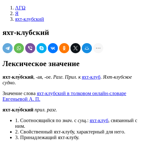
ΛΓΩ
Я
яхт-клубский
яхт-клубский
Лексическое значение
яхт-клу́бский
, -ая, -ое.
Разг
.
Прил. к
яхт-клуб
.
Яхт-клубское
судно
.
Значение слова
яхт-клубский в толковом онлайн-словаре
Евгеньевой А. П.
яхт-клу́бский
прил.
разг.
1. Соотносящийся по
знач.
с
сущ.
:
яхт-клуб
, связанный с
ним.
2. Свойственный яхт-клубу, характерный для него.
3. Принадлежащий яхт-клубу.