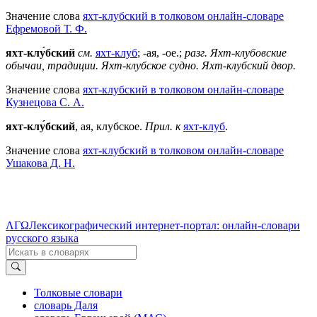
Значение слова
яхт-клубский в толковом онлайн-словаре
Ефремовой Т. Ф.
яхт-клу́бский
см.
яхт-клуб
; -ая, -ое.;
разг.
Яхт-клубовские
обычаи, традиции.
Яхт-клубское судно.
Яхт-клубский двор.
Значение слова
яхт-клубский в толковом онлайн-словаре
Кузнецова С. А.
яхт-клу́бский
, ая, клубское.
Прил. к
яхт-клуб
.
Значение слова
яхт-клубский в толковом онлайн-словаре
Ушакова Д. Н.
ΛΓΩ
Лексикографический интернет-портал: онлайн-словари
русского языка
Толковые словари
словарь Даля