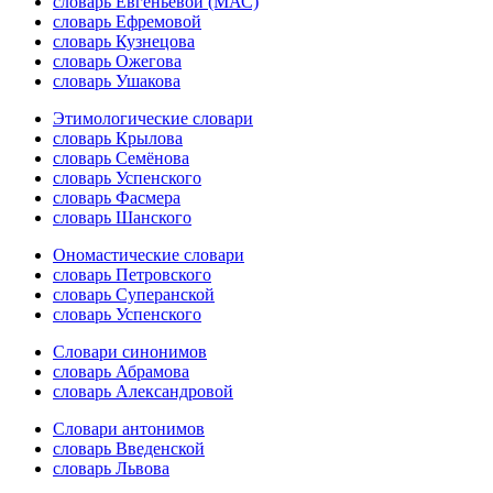
словарь Евгеньевой (МАС)
словарь Ефремовой
словарь Кузнецова
словарь Ожегова
словарь Ушакова
Этимологические словари
словарь Крылова
словарь Семёнова
словарь Успенского
словарь Фасмера
словарь Шанского
Ономастические словари
словарь Петровского
словарь Суперанской
словарь Успенского
Словари синонимов
словарь Абрамова
словарь Александровой
Словари антонимов
словарь Введенской
словарь Львова