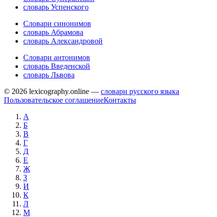
словарь Успенского
Словари синонимов
словарь Абрамова
словарь Александровой
Словари антонимов
словарь Введенской
словарь Львова
© 2026 lexicography.online —
словари русского языка
Пользовательское соглашение
Контакты
А
Б
В
Г
Д
Е
Ж
З
И
К
Л
М