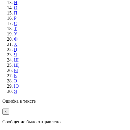
Н
О
П
Р
С
Т
У
Ф
Х
Ц
Ч
Ш
Щ
Ы
Ь
Э
Ю
Я
Ошибка в тексте
×
Cообщение было отправлено