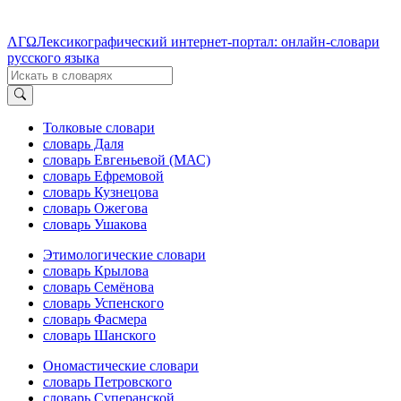
ΛΓΩ
Лексикографический интернет-портал: онлайн-словари
русского языка
Толковые словари
словарь Даля
словарь Евгеньевой (МАС)
словарь Ефремовой
словарь Кузнецова
словарь Ожегова
словарь Ушакова
Этимологические словари
словарь Крылова
словарь Семёнова
словарь Успенского
словарь Фасмера
словарь Шанского
Ономастические словари
словарь Петровского
словарь Суперанской