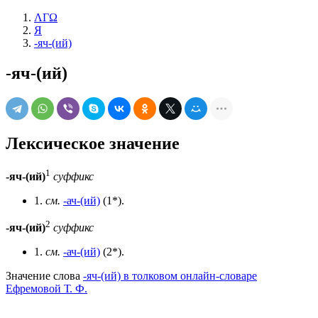
ΛΓΩ
Я
-яч-(ий)
-яч-(ий)
Лексическое значение
1
-яч-(ий)
суффикс
1.
см.
-ач-(ий)
(1*).
2
-яч-(ий)
суффикс
1.
см.
-ач-(ий)
(2*).
Значение слова
-яч-(ий) в толковом онлайн-словаре
Ефремовой Т. Ф.