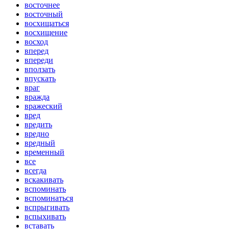
восточнее
восточный
восхищаться
восхищение
восход
вперед
впереди
вползать
впускать
враг
вражда
вражеский
вред
вредить
вредно
вредный
временный
все
всегда
вскакивать
вспоминать
вспоминаться
вспрыгивать
вспыхивать
вставать