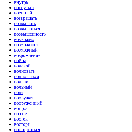
внутрь
вогнутый
военный
возвращать
возвышать
возвышаться
возвышенность
возможно
возможность
возможный
возрождение
война
волевой
волновать
волноваться
вольно
вольный
воля
вооружать
вооруженный
вопрос
во сне
восток
восторг
восторгаться