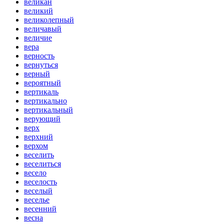
великан
великий
великолепный
величавый
величие
вера
верность
вернуться
верный
вероятный
вертикаль
вертикально
вертикальный
верующий
верх
верхний
верхом
веселить
веселиться
весело
веселость
веселый
веселье
весенний
весна