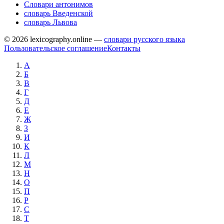
Словари антонимов
словарь Введенской
словарь Львова
© 2026 lexicography.online —
словари русского языка
Пользовательское соглашение
Контакты
А
Б
В
Г
Д
Е
Ж
З
И
К
Л
М
Н
О
П
Р
С
Т