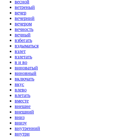
весной
ветреный
вечер
вечерний
вечером
вечность
вечный
взбегать
вздыматься
взлет
взлетать
в и во
виноватый
виновный
включать
вкус
влево
влетать
вместе
внешне
внешний
вниз
внизу
внутренний
внутри