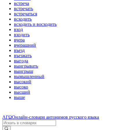
встреча
встречать
встречаться
всходить
всходить и восходить
вход
входить
вчера
вчерашний
въезд
въезжать
выгода
выигрывать
выигрыш
вымышленный
высокий
высоко
высший
выше
ΛΓΩ
Онлайн-словари антонимов русского языка