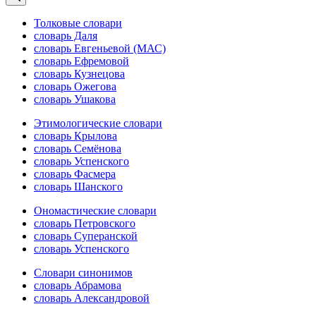
Толковые словари
словарь Даля
словарь Евгеньевой (МАС)
словарь Ефремовой
словарь Кузнецова
словарь Ожегова
словарь Ушакова
Этимологические словари
словарь Крылова
словарь Семёнова
словарь Успенского
словарь Фасмера
словарь Шанского
Ономастические словари
словарь Петровского
словарь Суперанской
словарь Успенского
Словари синонимов
словарь Абрамова
словарь Александровой