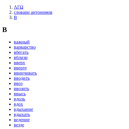
ΛΓΩ
словари антонимов
В
В
важный
варварство
вбегать
вблизи
вверх
вверху
ввинчивать
вводить
ввоз
ввозить
ввысь
вдоль
вдох
вдыхание
вдыхать
ведение
везде