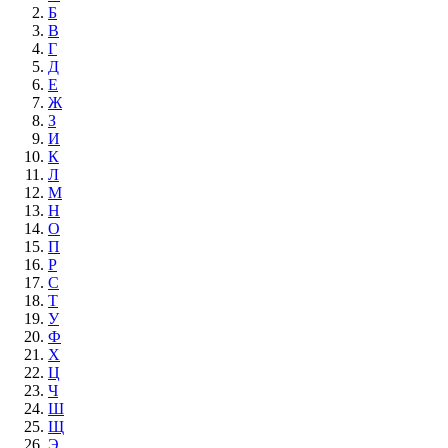
Б
В
Г
Д
Е
Ж
З
И
К
Л
М
Н
О
П
Р
С
Т
У
Ф
Х
Ц
Ч
Ш
Щ
Э