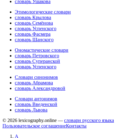
словарь Ушакова
Этимологические словари
словарь Крылова
словарь Семёнова
словарь Успенского
словарь Фасмера
словарь Шанского
Ономастические словари
словарь Петровского
словарь Суперанской
словарь Успенского
Словари синонимов
словарь Абрамова
словарь Александровой
Словари антонимов
словарь Введенской
словарь Львова
© 2026 lexicography.online —
словари русского языка
Пользовательское соглашение
Контакты
А