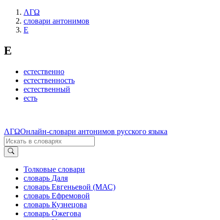
ΛΓΩ
словари антонимов
Е
Е
естественно
естественность
естественный
есть
ΛΓΩ
Онлайн-словари антонимов русского языка
Толковые словари
словарь Даля
словарь Евгеньевой (МАС)
словарь Ефремовой
словарь Кузнецова
словарь Ожегова