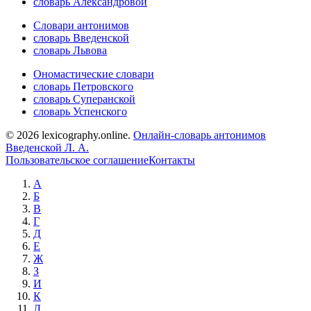
словарь Александровой
Словари антонимов
словарь Введенской
словарь Львова
Ономастические словари
словарь Петровского
словарь Суперанской
словарь Успенского
© 2026 lexicography.online.
Онлайн-словарь антонимов
Введенской Л. А.
Пользовательское соглашение
Контакты
А
Б
В
Г
Д
Е
Ж
З
И
К
Л