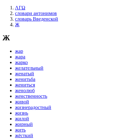
ΛΓΩ
словари антонимов
словарь Введенской
Ж
Ж
жар
жара
жарко
желательный
женатый
женитьба
жениться
женолюб
женственность
живой
жизнерадостный
жизнь
жилой
жирный
жить
жёсткий