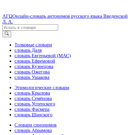
ΛΓΩ
Онлайн-словарь антонимов русского языка Введенской
Л. А.
Толковые словари
словарь Даля
словарь Евгеньевой (МАС)
словарь Ефремовой
словарь Кузнецова
словарь Ожегова
словарь Ушакова
Этимологические словари
словарь Крылова
словарь Семёнова
словарь Успенского
словарь Фасмера
словарь Шанского
Словари синонимов
словарь Абрамова