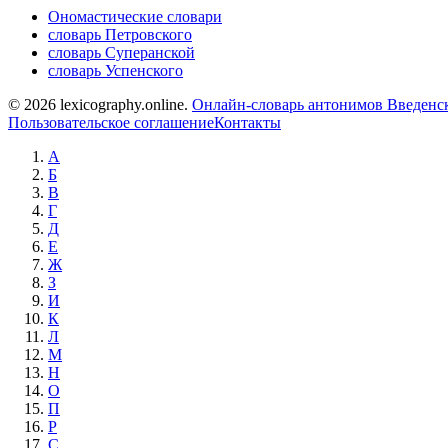
Ономастические словари
словарь Петровского
словарь Суперанской
словарь Успенского
© 2026 lexicography.online.
Онлайн-словарь антонимов Введенск
Пользовательское соглашение
Контакты
А
Б
В
Г
Д
Е
Ж
З
И
К
Л
М
Н
О
П
Р
С