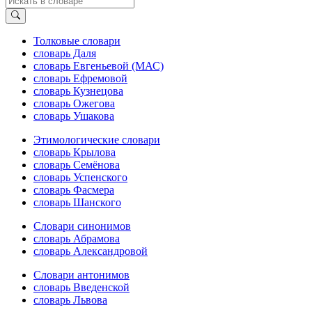
Толковые словари
словарь Даля
словарь Евгеньевой (МАС)
словарь Ефремовой
словарь Кузнецова
словарь Ожегова
словарь Ушакова
Этимологические словари
словарь Крылова
словарь Семёнова
словарь Успенского
словарь Фасмера
словарь Шанского
Словари синонимов
словарь Абрамова
словарь Александровой
Словари антонимов
словарь Введенской
словарь Львова