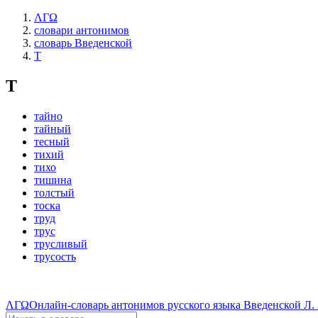
ΛΓΩ
словари антонимов
словарь Введенской
Т
Т
тайно
тайный
тесный
тихий
тихо
тишина
толстый
тоска
труд
трус
трусливый
трусость
ΛΓΩ
Онлайн-словарь антонимов русского языка Введенской Л. 