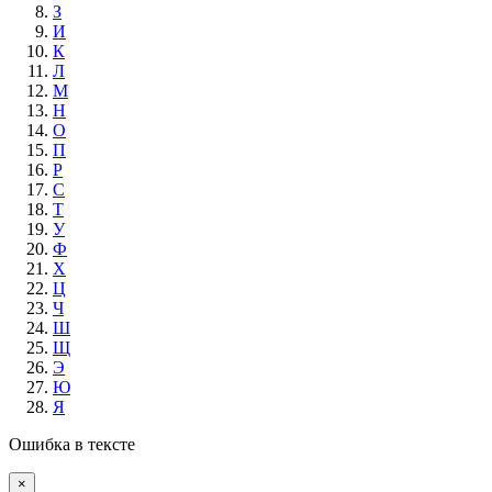
З
И
К
Л
М
Н
О
П
Р
С
Т
У
Ф
Х
Ц
Ч
Ш
Щ
Э
Ю
Я
Ошибка в тексте
×