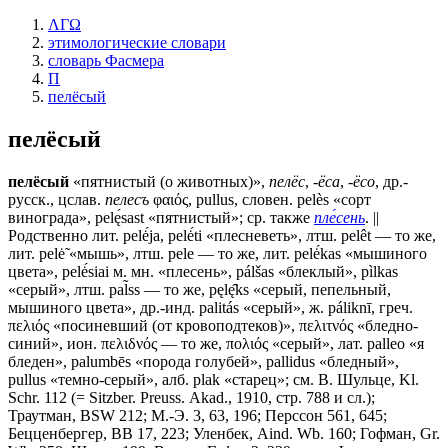
ΛΓΩ
этимологические словари
словарь Фасмера
П
пелёсый
пелёсый
пелёсый
«пятнистый (о животных)»,
пелёс
,
-ёса
,
-ёсо
, др.-
русск., цслав.
пелесъ
φαιός, pullus, словен. реlès «сорт
винограда», pelę́sast «пятнистый»; ср. также
пле́сень
. ||
Родственно лит. реlė́jа, pelė́ti «плесневеть», лтш. реlêt — то же,
лит. реlė̃ «мышь», лтш. реlе — то же, лит. реlė́kаs «мышиного
цвета», pelė́siai м. мн. «плесень», рálšаs «блеклый», pìlkas
«серый», лтш. раl̃ss — то же, pęlę̂ks «серый, пепельный,
мышиного цвета», др.-инд. palitás «серый», ж. páliknī, греч.
πελιός «посиневший (от кровоподтеков)», πελιτνός «бледно-
синий», ион. πελιδνός — то же, πολιός «серый», лат. раllео «я
бледен», palumbēs «порода голубей», pallidus «бледный»,
pullus «темно-серый», алб. рlаk «старец»; см. В. Шульце, Kl.
Schr. 112 (= Sitzber. Preuss. Аkаd., 1910, стр. 788 и сл.);
Траутман, ВSW 212; М.-Э. 3, 63, 196; Перссон 561, 645;
Бецценбергер, ВВ 17, 223; Уленбек, Aind. Wb. 160; Гофман, Gr.