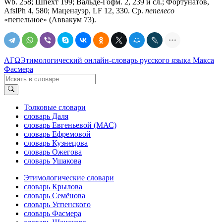
Wb. 258; Шпехт 199; Вальде-Гофм. 2, 239 и сл.; Фортунатов,
AfslPh 4, 580; Маценауэр, LF 12, 330. Ср.
пепелесо
«пепельное» (Аввакум 73).
ΛΓΩ
Этимологический онлайн-словарь русского языка Макса
Фасмера
Толковые словари
словарь Даля
словарь Евгеньевой (МАС)
словарь Ефремовой
словарь Кузнецова
словарь Ожегова
словарь Ушакова
Этимологические словари
словарь Крылова
словарь Семёнова
словарь Успенского
словарь Фасмера