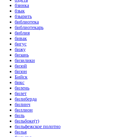
бзинка
бзык
бзырить
библиотека
библиотекарь
библия
бивак
бигус
бижу
бизань
бизилики
бизой
бизон
Бийск
бикс
билень
билет
билиберда
билинч
биллион
биль
бильбоке(т)
бильфежское полотно
билья