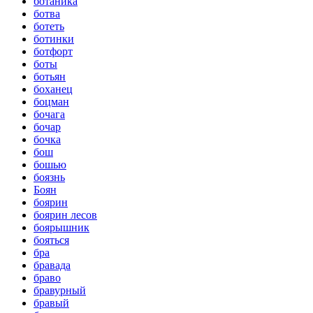
ботаника
ботва
ботеть
ботинки
ботфорт
боты
ботьян
боханец
боцман
бочага
бочар
бочка
бош
бошью
боязнь
Боян
боярин
боярин лесов
боярышник
бояться
бра
бравада
браво
бравурный
бравый