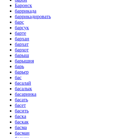
Баронск
баррикада
баррикадировать
барс
барсук
барте
бархан
бархат
бархот
барыш
барышня
барь
барьер
бас
басалай
басалык
басаринка
басать
басет
басить
баска
баскак
басма
басман