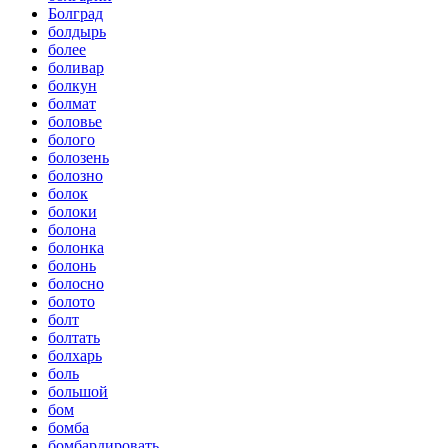
Болград
болдырь
более
боливар
болкун
болмат
боловье
болого
болозень
болозно
болок
болоки
болона
болонка
болонь
болосно
болото
болт
болтать
болхарь
боль
большой
бом
бомба
бомбардировать