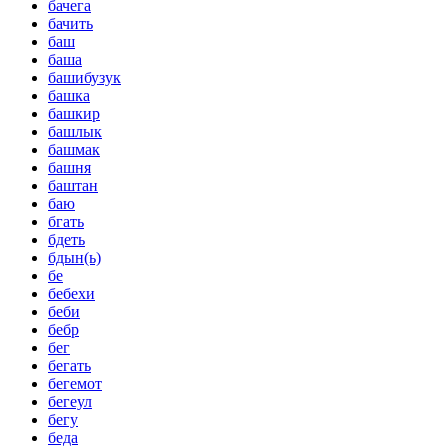
бачега
бачить
баш
баша
башибузук
башка
башкир
башлык
башмак
башня
баштан
баю
бгать
бдеть
бдын(ь)
бе
бебехи
беби
бебр
бег
бегать
бегемот
бегеул
бегу
беда