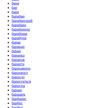
баня
бар
бара
барабан
барабанский
барабара
барабинцы
барабоша
барабуня
барак
баракан
баран
баранка
баранок
баранта
барахавица
барахвост
барахло
барахтаться
барахты
бараш
барашек
барбарис
барбос
барбун