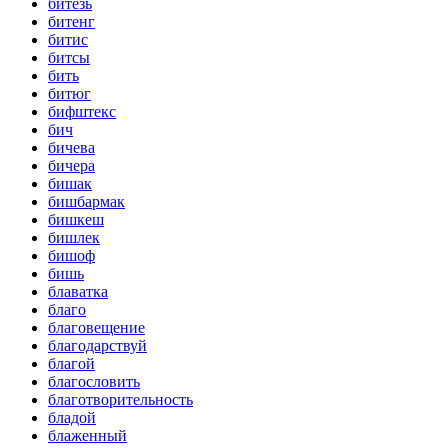
битезь
битенг
битис
битсы
бить
битюг
бифштекс
бич
бичева
бичера
бишак
бишбармак
бишкеш
бишлек
бишоф
бишь
блаватка
благо
благовещение
благодарствуй
благой
благословить
благотворительность
бладой
блаженный