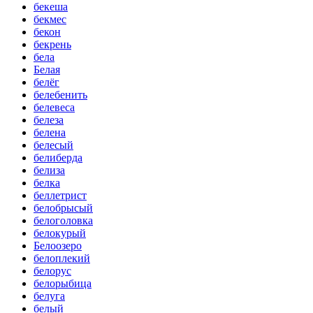
бекеша
бекмес
бекон
бекрень
бела
Белая
белёг
белебенить
белевеса
белеза
белена
белесый
белиберда
белиза
белка
беллетрист
белобрысый
белоголовка
белокурый
Белоозеро
белоплекий
белорус
белорыбица
белуга
белый