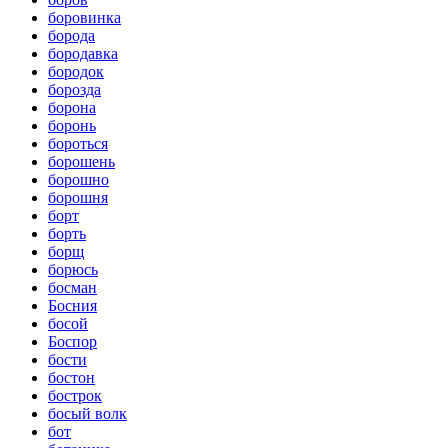
боровинка
борода
бородавка
бородок
борозда
борона
боронь
бороться
борошень
борошно
борошня
борт
борть
борщ
борюсь
босман
Босния
босой
Боспор
бости
бостон
бострок
босый волк
бот