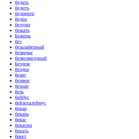
бедать
бедить
бедренец
бедро
бедуин
бежать
Бежецк
без
безалаберный
безвечье
безвозмездный
Бездеж
бездна
безиг
безмен
безоар
безь
бейбус
бейзехалеймус
бекар
бекарь
бекас
бекасин
бекать
бекет