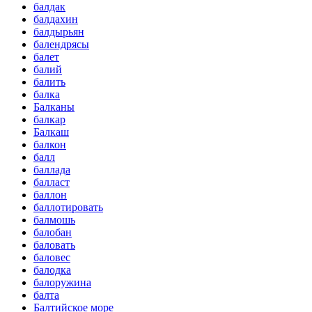
балдак
балдахин
балдырьян
балендрясы
балет
балий
балить
балка
Балканы
балкар
Балкаш
балкон
балл
баллада
балласт
баллон
баллотировать
балмошь
балобан
баловать
баловес
балодка
балоружина
балта
Балтийское море