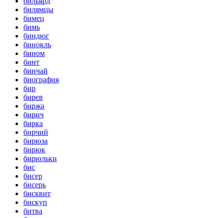
бильярд
билямцы
бимец
бимь
биндюг
бинокль
бином
бинт
бинчай
биография
бир
бирев
биржа
бирич
бирка
бирчий
бирюза
бирюк
бирюльки
бис
бисер
бисерь
бисквит
бискуп
битва