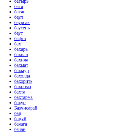
батырь
батя
батян
баул
баурсак
баусень
баут
бафта
бах
бахарь
бахвал
бахила
бахмат
бахмур
бахолда
бахорить
бахрома
бахта
бахтарма
бахур
Бахчисарай
бац
бацуй
бачага
бачан