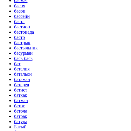
басмач
басня
басон
бассейн
баста
бастион
бастонада
бастр
бастрык
бастыльник
басурман
бась-бась
бат
баталия
батальон
батаман
батарея
батист
баткак
батман
батог
батола
батрак
батура
Батый