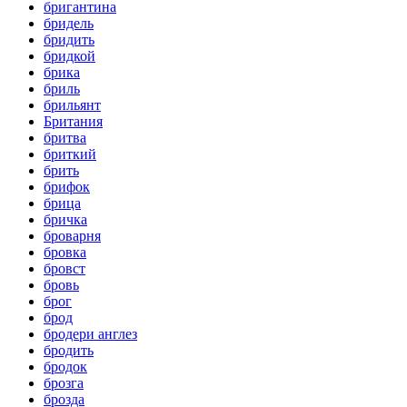
бригантина
бридель
бридить
бридкой
брика
бриль
брильянт
Британия
бритва
бриткий
брить
брифок
брица
бричка
броварня
бровка
бровст
бровь
брог
брод
бродери англез
бродить
бродок
брозга
брозда