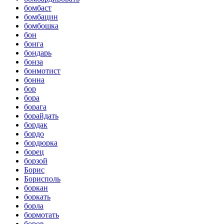
бомбаст
бомбацин
бомбошка
бон
бонга
бондарь
бонза
бонмотист
бонна
бор
бора
борага
борайдать
бордак
бордо
бордюрка
борец
борзой
Борис
Борисполь
боркан
боркать
борла
бормотать
боров