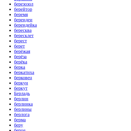
березозол
берейтор
беремя
берендеи
берендейка
бересква
бересклет
берест
берет
берёжая
берёза
берёка
берка
беркатиха
берковец
беркун
беркут
Берладь
берлин
берлинка
берлины
берлога
берма
беру
берце