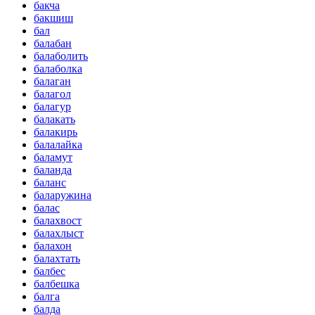
бакча
бакшиш
бал
балабан
балаболить
балаболка
балаган
балагол
балагур
балакать
балакирь
балалайка
баламут
баланда
баланс
баларужина
балас
балахвост
балахлыст
балахон
балахтать
балбес
балбешка
балга
балда