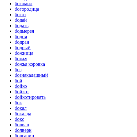
богомил
богородица
богот
бодай
бодать
бодмерея
бодня
бодран
бодрый
божница
божья
божья коровка
боз
бознакадашный
бой
бойко
бойкот
бойкотировать
бок
бокал
бокалда
бокс
болван
болверк
болгарин