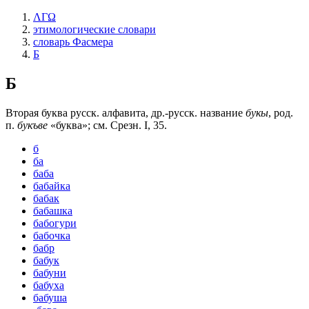
ΛΓΩ
этимологические словари
словарь Фасмера
Б
Б
Вторая буква русск. алфавита, др.-русск. название
букы
, род.
п.
букъве
«буква»; см. Срезн. I, 35.
б
ба
баба
бабайка
бабак
бабашка
бабогури
бабочка
бабр
бабук
бабуни
бабуха
бабуша