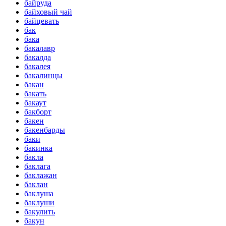
байруда
байховый чай
байцевать
бак
бака
бакалавр
бакалда
бакалея
бакалинцы
бакан
бакать
бакаут
бакборт
бакен
бакенбарды
баки
бакинка
бакла
баклага
баклажан
баклан
баклуша
баклуши
бакулить
бакун