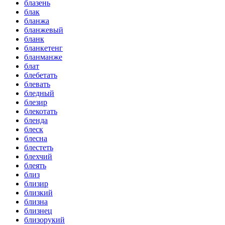
блазень
блак
бланжа
бланжевый
бланк
бланкетенг
бланманже
блат
блебетать
блевать
бледный
блезир
блекотать
бленда
блеск
блесна
блестеть
блехчий
блеять
близ
близир
близкий
близна
близнец
близорукий