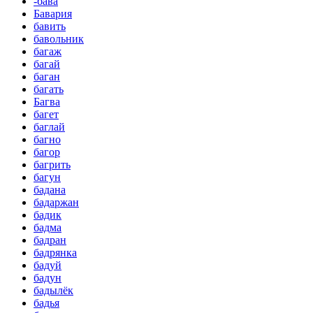
-бава
Бавария
бавить
бавольник
багаж
багай
баган
багать
Багва
багет
баглай
багно
багор
багрить
багун
бадана
бадаржан
бадик
бадма
бадран
бадрянка
бадуй
бадун
бадылёк
бадья