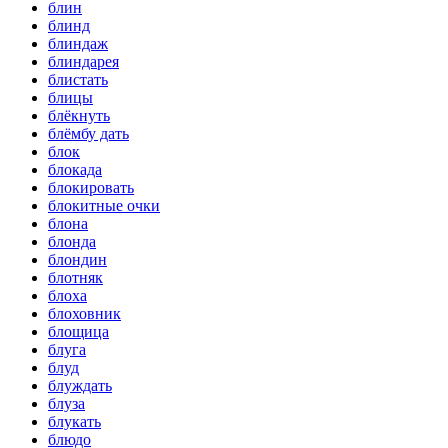
блин
блинд
блиндаж
блиндарея
блистать
блицы
блёкнуть
блёмбу дать
блок
блокада
блокировать
блокитные очки
блона
блонда
блондин
блотняк
блоха
блоховник
блощица
блуга
блуд
блуждать
блуза
блукать
блюдо