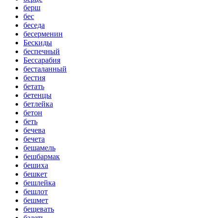
берш
бес
беседа
бесерменин
Бескиды
беспечный
Бессарабия
бесталанный
бестия
бетать
бетенцы
бетлейка
бетон
беть
бечева
бечета
бешамель
бешбармак
бешиха
бешкет
бешлейка
бешлот
бешмет
бещевать
бздеть