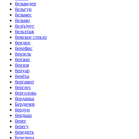
бельведер
бельгун
бельмес
бельмо
бел(ь)чуг
бельэтаж
бемское стекло
бендюг
бенефис
бензель
бензин
бензоя
бенуар
бенёха
бергамот
берглез
берголовь
берданка
Бердичев
бердун
бердыш
берег
берегу
бередить
Березина