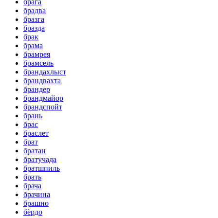
брага
брадва
бразга
бразда
брак
брама
брамрея
брамсель
брандахлыст
брандвахта
брандер
брандмайор
брандспойт
брань
брас
браслет
брат
братан
братучада
братшпиль
брать
брача
брачина
брашно
бёрдо