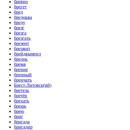
бревно
брегет
бред
бредоква
бреду
брезг
брезга
брезгать
брезент
брезжит
брейдвымпел
брелок
бремя
брение
бренный
бренчать
Брест-Литовск(ий)
бретель
бретёр
брехать
брешь
брею
бриг
бригада
бригадир