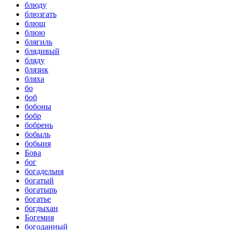
блюду
блюзгать
блющ
блюю
блягиль
блядивый
бляду
блязик
бляха
бо
боб
бобоны
бобр
бобрень
бобыль
бобыня
Бова
бог
богадельня
богатый
богатырь
богатье
богдыхан
Богемия
богоданный