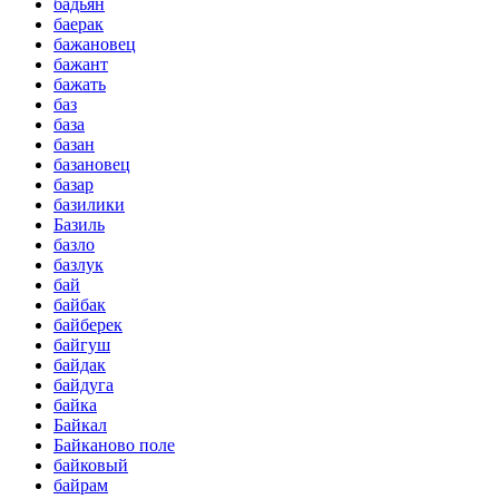
бадьян
баерак
бажановец
бажант
бажать
баз
база
базан
базановец
базар
базилики
Базиль
базло
базлук
бай
байбак
байберек
байгуш
байдак
байдуга
байка
Байкал
Байканово поле
байковый
байрам