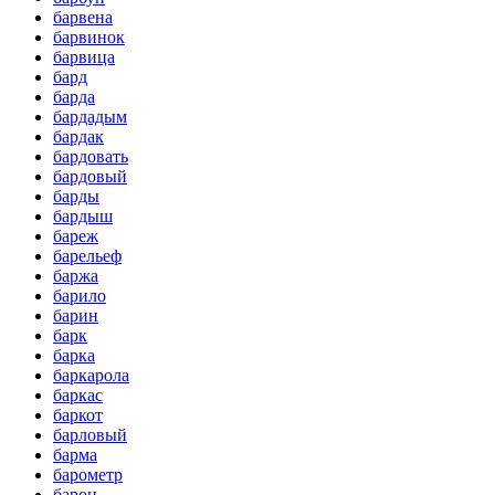
барвена
барвинок
барвица
бард
барда
бардадым
бардак
бардовать
бардовый
барды
бардыш
бареж
барельеф
баржа
барило
барин
барк
барка
баркарола
баркас
баркот
барловый
барма
барометр
барон