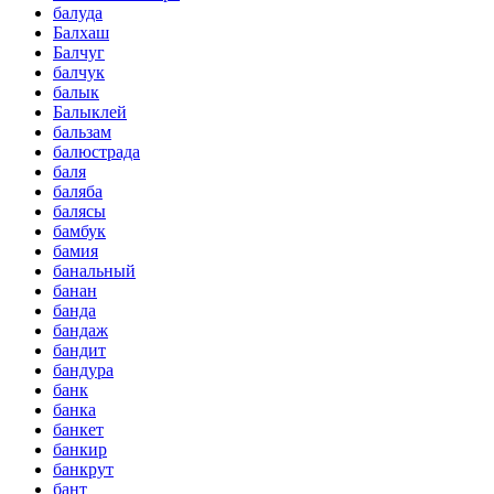
балуда
Балхаш
Балчуг
балчук
балык
Балыклей
бальзам
балюстрада
баля
баляба
балясы
бамбук
бамия
банальный
банан
банда
бандаж
бандит
бандура
банк
банка
банкет
банкир
банкрут
бант