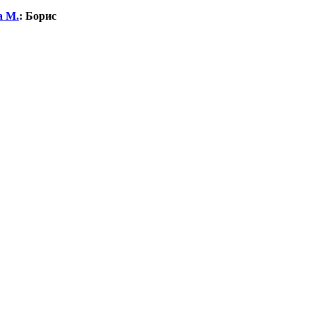
а М.
:
Борис