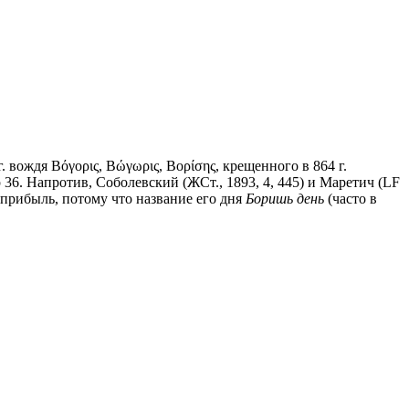
. вождя Βόγορις, Βώγωρις, Βορίσης, крещенного в 864 г.
ер 36. Напротив, Соболевский (ЖСт., 1893, 4, 445) и Маретич (LF
прибыль, потому что название его дня
Боришь день
(часто в