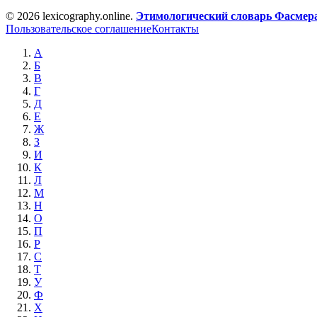
© 2026 lexicography.online.
Этимологический словарь Фасмер
Пользовательское соглашение
Контакты
А
Б
В
Г
Д
Е
Ж
З
И
К
Л
М
Н
О
П
Р
С
Т
У
Ф
Х