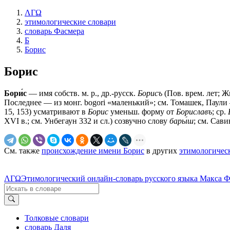
ΛΓΩ
этимологические словари
словарь Фасмера
Б
Борис
Борис
Бори́с
— имя собств. м. р., др.-русск.
Борисъ
(Пов. врем. лет; Ж
Последнее — из монг. bogori «маленький»; см. Томашек, Паули — 
15, 153) усматривают в
Борис
уменьш. форму от
Бориславъ
; ср.
XVI в.; см. Унбегаун 332 и сл.) созвучно слову
бары́ш
; см. Сави
См. также
происхождение имени Борис
в других
этимологичес
ΛΓΩ
Этимологический онлайн-словарь русского языка Макса 
Толковые словари
словарь Даля