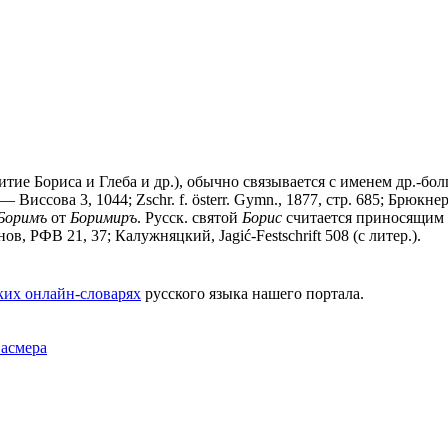
итие Бориса и Глеба и др.), обычно связывается с именем др.-болг
Виссова 3, 1044; Zschr. f. österr. Gymn., 1877, стр. 685; Брюкн
Боримъ
от
Боримиръ
. Русск. святой
Борис
считается приносящим 
нов, РФВ 21, 37; Калужняцкий, Jagić-Festschrift 508 (с литер.).
ких онлайн-словарях
русского языка нашего портала.
Фасмера