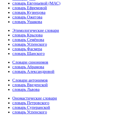
словарь Евгеньевой (МАС)
словарь Ефремовой
словарь Кузнецова
словарь Ожегова
словарь Ушакова
Этимологические словари
словарь Крылова
словарь Семёнова
словарь Успенского
словарь Фасмера
словарь Шанского
Словари синонимов
словарь Абрамова
словарь Александровой
Словари антонимов
словарь Введенской
словарь Львова
Ономастические словари
словарь Петровского
словарь Суперанской
словарь Успенского