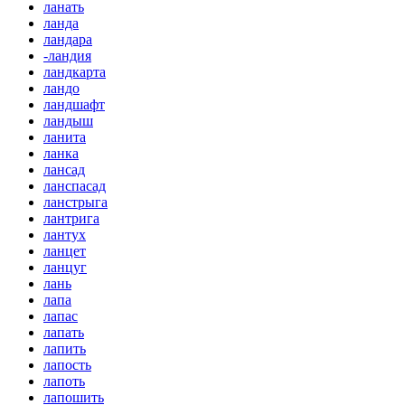
ланать
ланда
ландара
-ландия
ландкарта
ландо
ландшафт
ландыш
ланита
ланка
лансад
ланспасад
ланстрыга
лантрига
лантух
ланцет
ланцуг
лань
лапа
лапас
лапать
лапить
лапость
лапоть
лапошить