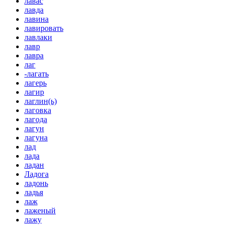
лавас
лавда
лавина
лавировать
лавлаки
лавр
лавра
лаг
-лагать
лагерь
лагир
лаглин(ь)
лаговка
лагода
лагун
лагуна
лад
лада
ладан
Ладога
ладонь
ладья
лаж
лаженый
лажу