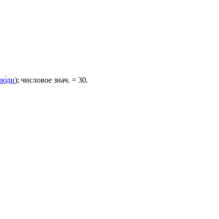
лю́ди
); числовое знач. = 30.