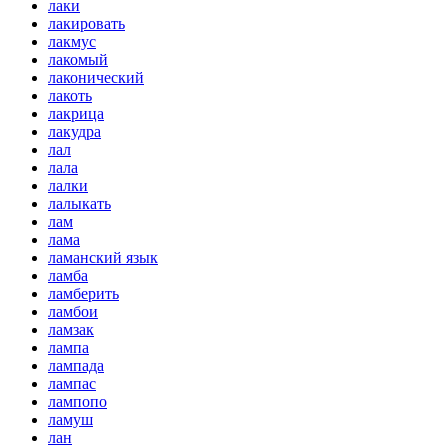
лаки
лакировать
лакмус
лакомый
лаконический
лакоть
лакрица
лакудра
лал
лала
лалки
лалыкать
лам
лама
ламанский язык
ламба
ламберить
ламбои
ламзак
лампа
лампада
лампас
лампопо
ламуш
лан