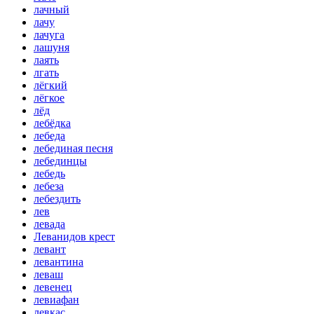
лачный
лачу
лачуга
лашуня
лаять
лгать
лёгкий
лёгкое
лёд
лебёдка
лебеда
лебединая песня
лебединцы
лебедь
лебеза
лебездить
лев
левада
Леванидов крест
левант
левантина
леваш
левенец
левиафан
левкас