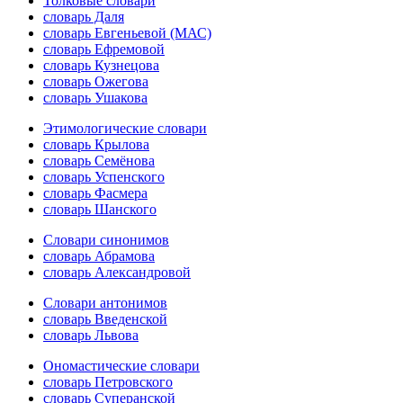
Толковые словари
словарь Даля
словарь Евгеньевой (МАС)
словарь Ефремовой
словарь Кузнецова
словарь Ожегова
словарь Ушакова
Этимологические словари
словарь Крылова
словарь Семёнова
словарь Успенского
словарь Фасмера
словарь Шанского
Словари синонимов
словарь Абрамова
словарь Александровой
Словари антонимов
словарь Введенской
словарь Львова
Ономастические словари
словарь Петровского
словарь Суперанской