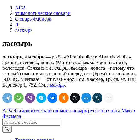
ΛΓΩ
этимологические словари
словарь Фасмера
Л
ласкырь
ласкырь
ласкы́рь, лыска́рь
— рыба «Abramis bliсса; Abramis vimba»,
арханг., псковск., донск. (Миртов),
ласкира́
«вид плотвы»,
вологодск. Связано с
лыскы́рь
,
лыска́рь
«лопата», потому что
эта рыба имеет выступающий вперед нос (Брем); ср. нов.-в.-н.
Näsling, Мееrnаsе — от Nase «нос»; см. Фасмер, Гр.-сл. эт. 118;
Бернекер 1, 752. См.
лыска́рь
.
ΛΓΩ
Этимологический онлайн-словарь русского языка Макса
Фасмера