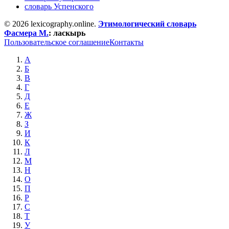
словарь Успенского
© 2026 lexicography.online.
Этимологический словарь
Фасмера М.
:
ласкырь
Пользовательское соглашение
Контакты
А
Б
В
Г
Д
Е
Ж
З
И
К
Л
М
Н
О
П
Р
С
Т
У