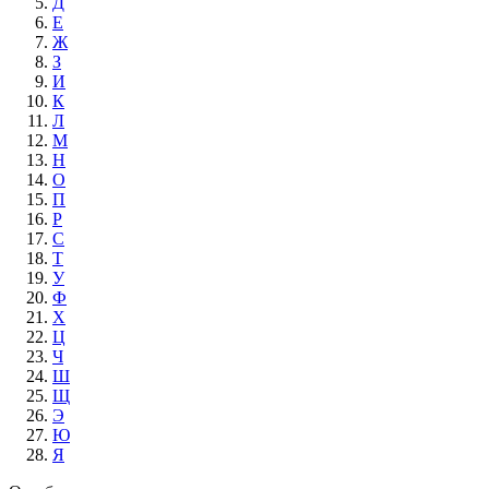
Д
Е
Ж
З
И
К
Л
М
Н
О
П
Р
С
Т
У
Ф
Х
Ц
Ч
Ш
Щ
Э
Ю
Я