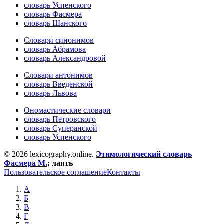
словарь Успенского
словарь Фасмера
словарь Шанского
Словари синонимов
словарь Абрамова
словарь Александровой
Словари антонимов
словарь Введенской
словарь Львова
Ономастические словари
словарь Петровского
словарь Суперанской
словарь Успенского
© 2026 lexicography.online.
Этимологический словарь
Фасмера М.
:
лаять
Пользовательское соглашение
Контакты
А
Б
В
Г