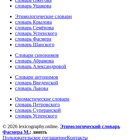
словарь Ожегова
словарь Ушакова
Этимологические словари
словарь Крылова
словарь Семёнова
словарь Успенского
словарь Фасмера
словарь Шанского
Словари синонимов
словарь Абрамова
словарь Александровой
Словари антонимов
словарь Введенской
словарь Львова
Ономастические словари
словарь Петровского
словарь Суперанской
словарь Успенского
© 2026 lexicography.online.
Этимологический словарь
Фасмера М.
:
люпть
Пользовательское соглашение
Контакты