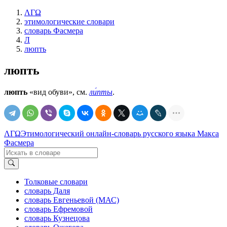
ΛΓΩ
этимологические словари
словарь Фасмера
Л
люпть
люпть
люпть
«вид обуви», см.
ли́пты
.
ΛΓΩ
Этимологический онлайн-словарь русского языка Макса
Фасмера
Толковые словари
словарь Даля
словарь Евгеньевой (МАС)
словарь Ефремовой
словарь Кузнецова