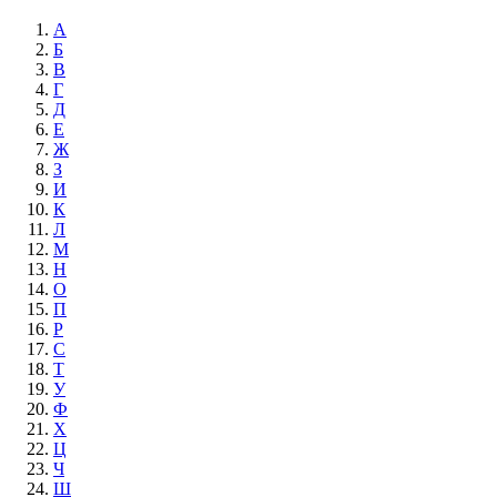
А
Б
В
Г
Д
Е
Ж
З
И
К
Л
М
Н
О
П
Р
С
Т
У
Ф
Х
Ц
Ч
Ш