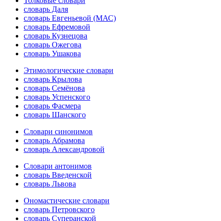
Толковые словари
словарь Даля
словарь Евгеньевой (МАС)
словарь Ефремовой
словарь Кузнецова
словарь Ожегова
словарь Ушакова
Этимологические словари
словарь Крылова
словарь Семёнова
словарь Успенского
словарь Фасмера
словарь Шанского
Словари синонимов
словарь Абрамова
словарь Александровой
Словари антонимов
словарь Введенской
словарь Львова
Ономастические словари
словарь Петровского
словарь Суперанской