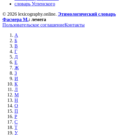
словарь Успенского
© 2026 lexicography.online.
Этимологический словарь
Фасмера М.
:
лемега
Пользовательское соглашение
Контакты
А
Б
В
Г
Д
Е
Ж
З
И
К
Л
М
Н
О
П
Р
С
Т
У