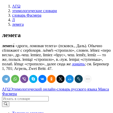
ΛΓΩ
этимологические словари
словарь Фасмера
Л
лемега
лемега
лемега́
«дроги, ломовая телега» (псковск., Даль). Обычно
сближают с сербохорв. љȅме̑з «стропило», словен. lе̑mеz «перо
весла», др.-чеш. lemiez, limiez «брус», чеш. leměz, lemíz — то
же, польск. lemiąż «стропило», в.-луж. lemjaz «ступенька»,
полаб. lémąz «стропило», далее сюда же
ломи́ть
; см. Бернекер
1, 701; Агрель, Zwei Beitr. 47.
ΛΓΩ
Этимологический онлайн-словарь русского языка Макса
Фасмера