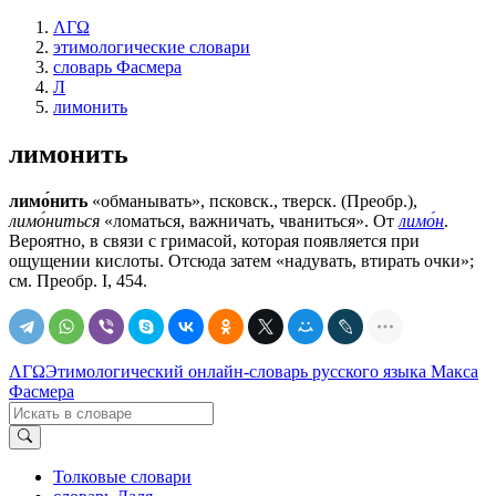
ΛΓΩ
этимологические словари
словарь Фасмера
Л
лимонить
лимонить
лимо́нить
«обманывать», псковск., тверск. (Преобр.),
лимо́ниться
«ломаться, важничать, чваниться». От
лимо́н
.
Вероятно, в связи с гримасой, которая появляется при
ощущении кислоты. Отсюда затем «надувать, втирать очки»;
см. Преобр. I, 454.
ΛΓΩ
Этимологический онлайн-словарь русского языка Макса
Фасмера
Толковые словари