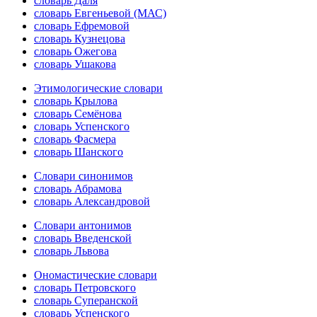
словарь Даля
словарь Евгеньевой (МАС)
словарь Ефремовой
словарь Кузнецова
словарь Ожегова
словарь Ушакова
Этимологические словари
словарь Крылова
словарь Семёнова
словарь Успенского
словарь Фасмера
словарь Шанского
Словари синонимов
словарь Абрамова
словарь Александровой
Словари антонимов
словарь Введенской
словарь Львова
Ономастические словари
словарь Петровского
словарь Суперанской
словарь Успенского