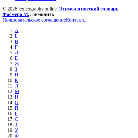
© 2026 lexicography.online.
Этимологический словарь
Фасмера М.
:
лимонить
Пользовательское соглашение
Контакты
А
Б
В
Г
Д
Е
Ж
З
И
К
Л
М
Н
О
П
Р
С
Т
У
Ф