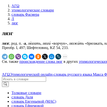
ΛΓΩ
этимологические словари
словарь Фасмера
Л
лязг
лязг
лязг
, род. п.
-а
,
ля́згать
,
лязга́
«ворчун»,
лязжа́ть
«брюзжать, н
Преобр. I, 497; Шефтеловиц, KZ 54, 233.
См. также
происхождение слова лязг
в других
этимологических
ΛΓΩ
Этимологический онлайн-словарь русского языка Макса 
Толковые словари
словарь Даля
словарь Евгеньевой (МАС)
словарь Ефремовой