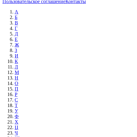
Пользовательское соглашение
Контакты
А
Б
В
Г
Д
Е
Ж
З
И
К
Л
М
Н
О
П
Р
С
Т
У
Ф
Х
Ц
Ч