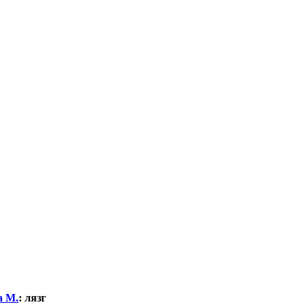
а М.
:
лязг