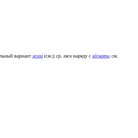
ельный вариант
лезга́
(см.); ср.
ляск
наряду с
лёскать
; см.