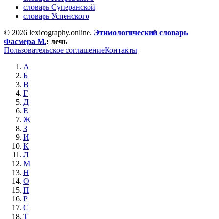
словарь Суперанской
словарь Успенского
© 2026 lexicography.online.
Этимологический словарь
Фасмера М.
:
лечь
Пользовательское соглашение
Контакты
А
Б
В
Г
Д
Е
Ж
З
И
К
Л
М
Н
О
П
Р
С
Т