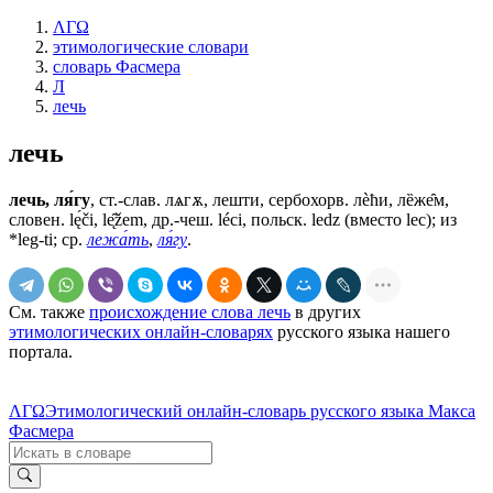
ΛΓΩ
этимологические словари
словарь Фасмера
Л
лечь
лечь
лечь, ля́гу
, ст.-слав.
лѧгѫ, лешти
, сербохорв. лѐħи, лȅже̑м,
словен. lę́či, lе̨̑žеm, др.-чеш. léci, польск. ledz (вместо lес); из
*leg-ti;
ср.
лежа́ть
,
ля́гу
.
См. также
происхождение слова лечь
в других
этимологических онлайн-словарях
русского языка нашего
портала.
ΛΓΩ
Этимологический онлайн-словарь русского языка Макса
Фасмера