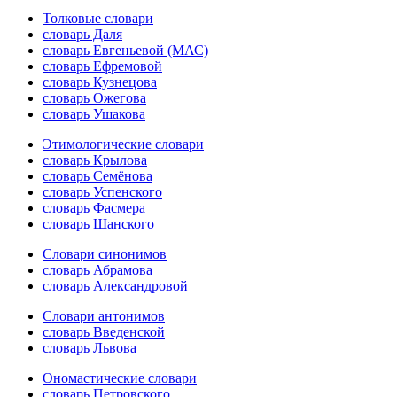
Толковые словари
словарь Даля
словарь Евгеньевой (МАС)
словарь Ефремовой
словарь Кузнецова
словарь Ожегова
словарь Ушакова
Этимологические словари
словарь Крылова
словарь Семёнова
словарь Успенского
словарь Фасмера
словарь Шанского
Словари синонимов
словарь Абрамова
словарь Александровой
Словари антонимов
словарь Введенской
словарь Львова
Ономастические словари
словарь Петровского