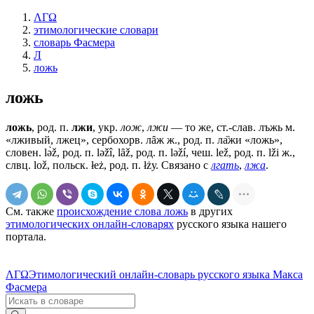
ΛΓΩ
этимологические словари
словарь Фасмера
Л
ложь
ложь
ложь
, род. п.
лжи
, укр.
лож
,
лжи
— то же, ст.-слав.
лъжь
м.
«лживый, лжец», сербохорв. лȃж ж., род. п. ла̏жи «ложь»,
словен. lǝ̀ž, род. п. lǝžî, lȃž, род. п. lǝží, чеш. lеž, род. п. lži ж.,
слвц. lоž, польск. łеż, род. п. łżу. Связано с
лгать
,
лжа
.
См. также
происхождение слова ложь
в других
этимологических онлайн-словарях
русского языка нашего
портала.
ΛΓΩ
Этимологический онлайн-словарь русского языка Макса
Фасмера