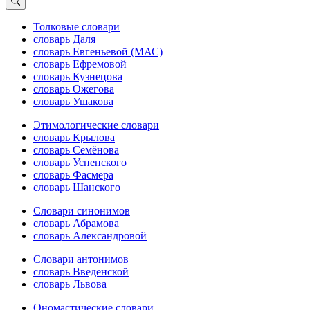
Толковые словари
словарь Даля
словарь Евгеньевой (МАС)
словарь Ефремовой
словарь Кузнецова
словарь Ожегова
словарь Ушакова
Этимологические словари
словарь Крылова
словарь Семёнова
словарь Успенского
словарь Фасмера
словарь Шанского
Словари синонимов
словарь Абрамова
словарь Александровой
Словари антонимов
словарь Введенской
словарь Львова
Ономастические словари