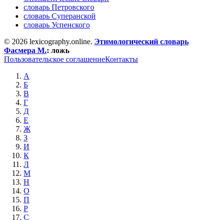
словарь Петровского
словарь Суперанской
словарь Успенского
© 2026 lexicography.online.
Этимологический словарь
Фасмера М.
:
ложь
Пользовательское соглашение
Контакты
А
Б
В
Г
Д
Е
Ж
З
И
К
Л
М
Н
О
П
Р
С