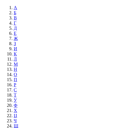
А
Б
В
Г
Д
Е
Ж
З
И
К
Л
М
Н
О
П
Р
С
Т
У
Ф
Х
Ц
Ч
Ш