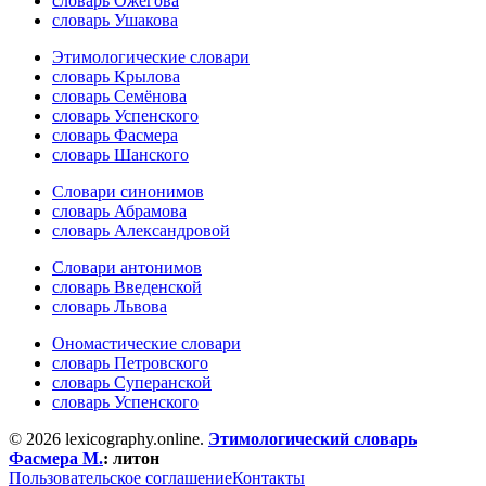
словарь Ожегова
словарь Ушакова
Этимологические словари
словарь Крылова
словарь Семёнова
словарь Успенского
словарь Фасмера
словарь Шанского
Словари синонимов
словарь Абрамова
словарь Александровой
Словари антонимов
словарь Введенской
словарь Львова
Ономастические словари
словарь Петровского
словарь Суперанской
словарь Успенского
© 2026 lexicography.online.
Этимологический словарь
Фасмера М.
:
литон
Пользовательское соглашение
Контакты