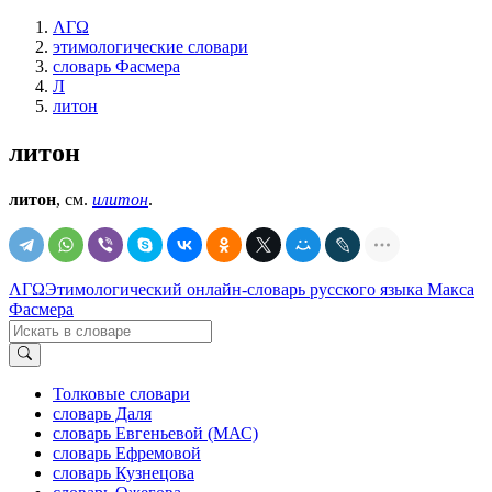
ΛΓΩ
этимологические словари
словарь Фасмера
Л
литон
литон
литон
, см.
илитон
.
ΛΓΩ
Этимологический онлайн-словарь русского языка Макса
Фасмера
Толковые словари
словарь Даля
словарь Евгеньевой (МАС)
словарь Ефремовой
словарь Кузнецова