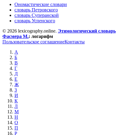
Ономастические словари
словарь Петровского
словарь Суперанской
словарь Успенского
© 2026 lexicography.online.
Этимологический словарь
Фасмера М.
:
логарифм
Пользовательское соглашение
Контакты
А
Б
В
Г
Д
Е
Ж
З
И
К
Л
М
Н
О
П
Р