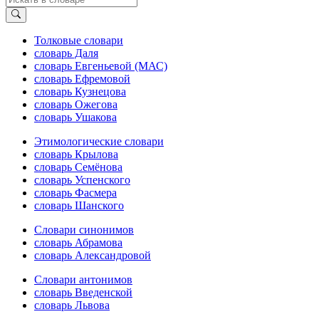
Толковые словари
словарь Даля
словарь Евгеньевой (МАС)
словарь Ефремовой
словарь Кузнецова
словарь Ожегова
словарь Ушакова
Этимологические словари
словарь Крылова
словарь Семёнова
словарь Успенского
словарь Фасмера
словарь Шанского
Словари синонимов
словарь Абрамова
словарь Александровой
Словари антонимов
словарь Введенской
словарь Львова