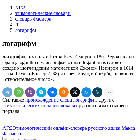
ΛΓΩ
этимологические словари
словарь Фасмера
Л
логарифм
логарифм
логари́фм
, начиная с Петра I; см. Смирнов 180. Вероятно, из
франц. logarithme «логарифм» от лат. logarithmus (слово
создано шотландским математиком Джоном Нэпиром в 1614
г.; см. Шульц-Баслер 2, 38) из греч. λόγος и ἀριθμός, первонач.
«относительное число».
См. также
происхождение слова логарифм
в других
этимологических онлайн-словарях
русского языка нашего
портала.
ΛΓΩ
Этимологический онлайн-словарь русского языка Макса
Фасмера