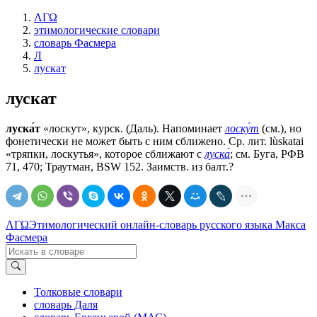
ΛΓΩ
этимологические словари
словарь Фасмера
Л
лускат
лускат
луска́т
«лоскут», курск. (Даль). Напоминает
лоску́т
(см.), но
фонетически не может быть с ним сближено. Ср. лит. lùskatai
«тряпки, лоскутья», которое сближают с
луска́
; см. Буга, РФВ
71, 470; Траутман, ВSW 152. Заимств. из балт.?
ΛΓΩ
Этимологический онлайн-словарь русского языка Макса
Фасмера
Толковые словари
словарь Даля