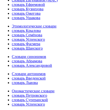
словарь Евгеньевой (МАС)
словарь Ефремовой
словарь Кузнецова
словарь Ожегова
словарь Ушакова
Этимологические словари
словарь Крылова
словарь Семёнова
словарь Успенского
словарь Фасмера
словарь Шанского
Словари синонимов
словарь Абрамова
словарь Александровой
Словари антонимов
словарь Введенской
словарь Львова
Ономастические словари
словарь Петровского
словарь Суперанской
словарь Успенского