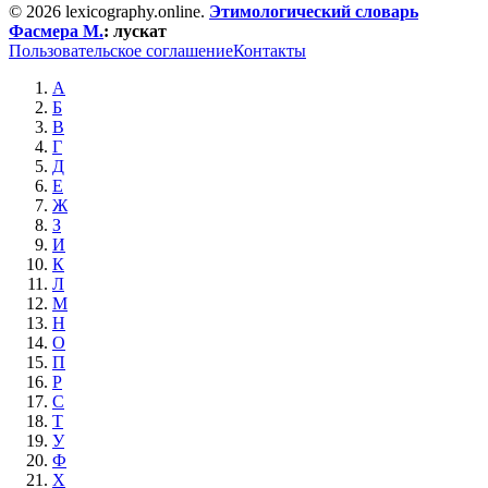
© 2026 lexicography.online.
Этимологический словарь
Фасмера М.
:
лускат
Пользовательское соглашение
Контакты
А
Б
В
Г
Д
Е
Ж
З
И
К
Л
М
Н
О
П
Р
С
Т
У
Ф
Х