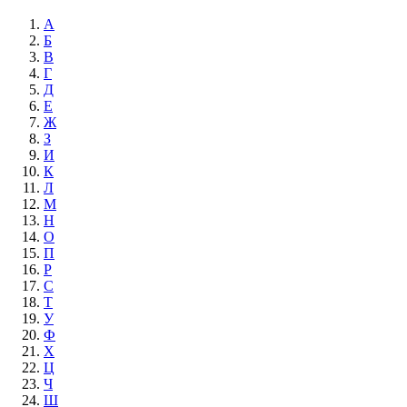
А
Б
В
Г
Д
Е
Ж
З
И
К
Л
М
Н
О
П
Р
С
Т
У
Ф
Х
Ц
Ч
Ш