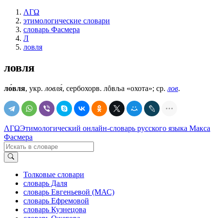
ΛΓΩ
этимологические словари
словарь Фасмера
Л
ловля
ловля
ло́вля
, укр.
ловля́
, сербохорв. лȏвља «охота»; ср.
лов
.
ΛΓΩ
Этимологический онлайн-словарь русского языка Макса
Фасмера
Толковые словари
словарь Даля
словарь Евгеньевой (МАС)
словарь Ефремовой
словарь Кузнецова