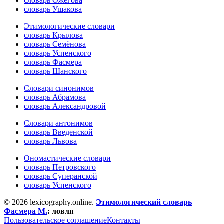
словарь Ожегова
словарь Ушакова
Этимологические словари
словарь Крылова
словарь Семёнова
словарь Успенского
словарь Фасмера
словарь Шанского
Словари синонимов
словарь Абрамова
словарь Александровой
Словари антонимов
словарь Введенской
словарь Львова
Ономастические словари
словарь Петровского
словарь Суперанской
словарь Успенского
© 2026 lexicography.online.
Этимологический словарь
Фасмера М.
:
ловля
Пользовательское соглашение
Контакты